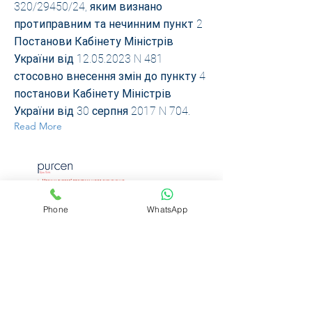
320/29450/24, яким визнано
протиправним та нечинним пункт 2
Постанови Кабінету Міністрів
України від
12.05.2023
N 481
стосовно внесення змін до пункту 4
постанови Кабінету Міністрів
України від 30 серпня 2017 N 704.
Read More
Phone
WhatsApp
28 Apr 2025
Судом першої інстанції
ухвалено рішення у справі
у справі №320/29450/24