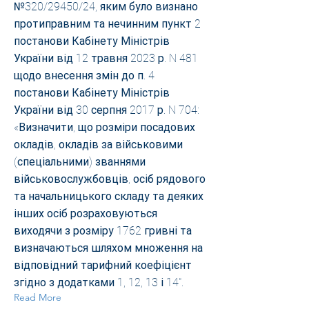
№320/29450/24, яким було визнано
протиправним та нечинним пункт 2
постанови Кабінету Міністрів
України від 12 травня 2023 р. N 481
щодо внесення змін до п. 4
постанови Кабінету Міністрів
України від 30 серпня 2017 р. N 704:
«Визначити, що розміри посадових
окладів, окладів за військовими
(спеціальними) званнями
військовослужбовців, осіб рядового
та начальницького складу та деяких
інших осіб розраховуються
виходячи з розміру 1762 гривні та
визначаються шляхом множення на
відповідний тарифний коефіцієнт
згідно з додатками 1, 12, 13 і 14".
Read More