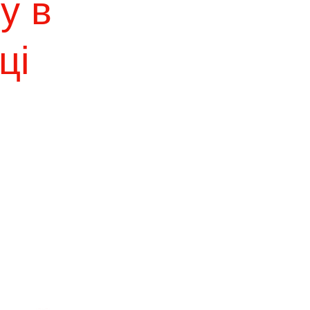
у в
ці