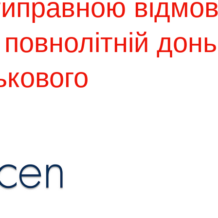
типравною відмов
повнолітній донь
ькового