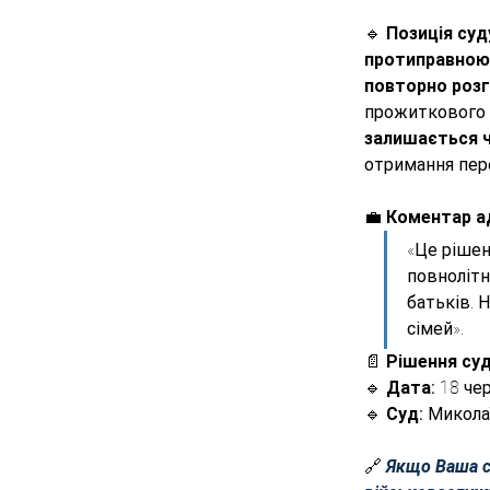
🔹 
Позиція суду
протиправною
повторно розг
прожиткового м
залишається ч
отримання пер
💼 
Коментар а
«Це рішен
повнолітн
батьків. 
сімей».
📄 
Рішення суд
🔹 
Дата:
 18 че
🔹 
Суд:
 Микола
🔗 
Якщо Ваша с