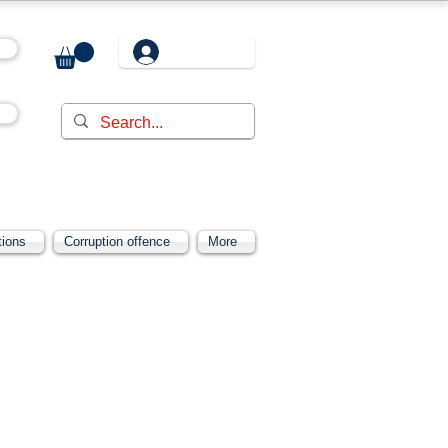
tions
Corruption offence
More