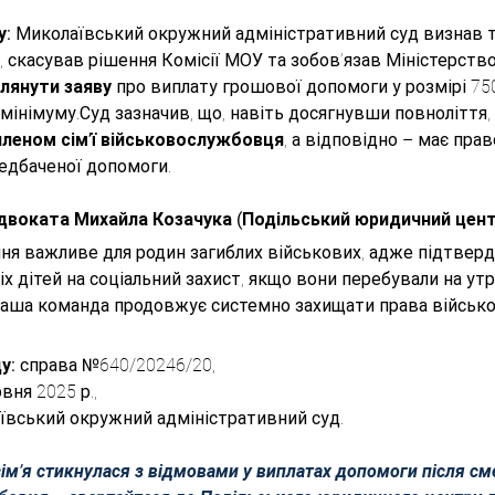
: 
Миколаївський окружний адміністративний суд визнав т
, скасував рішення Комісії МОУ та зобов’язав Міністерств
лянути заяву
 про виплату грошової допомоги у розмірі 75
інімуму.Суд зазначив, що, навіть досягнувши повноліття,
леном сім’ї військовослужбовця
, а відповідно – має прав
едбаченої допомоги.
двоката Михайла Козачука (Подільський юридичний цент
ня важливе для родин загиблих військових, адже підтвер
іх дітей на соціальний захист, якщо вони перебували на ут
Наша команда продовжує системно захищати права військов
у:
 справа №640/20246/20,
рвня 2025 р.,
ївський окружний адміністративний суд.
ім’я стикнулася з відмовами у виплатах допомоги після сме