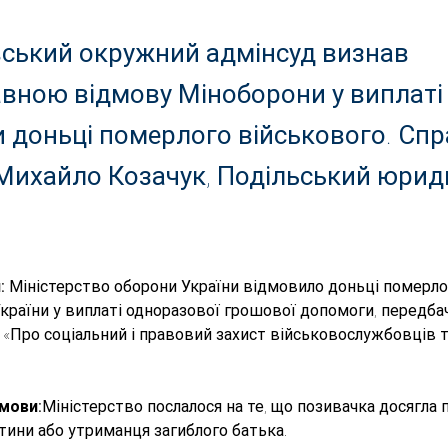
ський окружний адмінсуд визнав
вною відмову Міноборони у виплаті
 доньці померлого військового. Спр
Михайло Козачук, Подільський юри
: 
Міністерство оборони України відмовило доньці померло
країни у виплаті одноразової грошової допомоги, передбач
 «Про соціальний і правовий захист військовослужбовців та
мови:
Міністерство послалося на те, що позивачка досягла п
тини або утриманця загиблого батька.