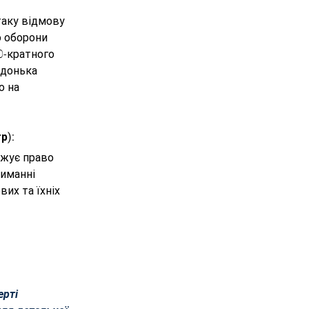
аку відмову 
о оборони 
0-кратного 
 донька 
о на 
р):
джує право 
риманні 
их та їхніх 
рті 