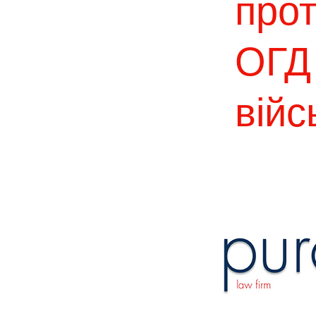
про
ОГД 
війс