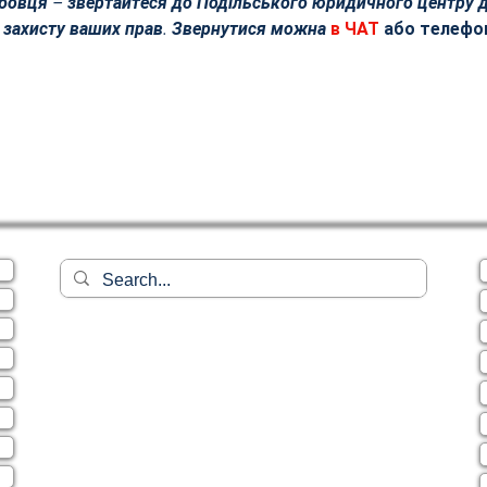
овця – звертайтеся до Подільського юридичного центру д
а захисту ваших прав. Звернутися можна
 в ЧАТ 
або телефо