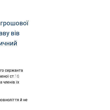
 грошової
аву вів
дичний
го сержанта 
еної ст.16 
 членів їх 
овноліття й не 