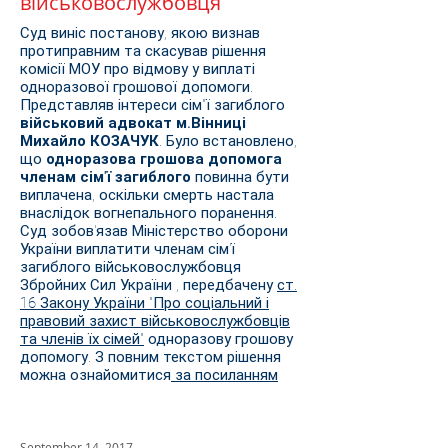
військовослужбовця
Суд виніс постанову, якою визнав
протиправним та скасував рішення
комісії МОУ про відмову у виплаті
одноразової грошової допомоги.
Представляв інтереси сім"ї загиблого
військовий адвокат м.Вінниці
Михайло КОЗАЧУК
. Було встановлено,
що
одноразова грошова допомога
членам сім'ї загиблого
повинна бути
виплачена, оскільки смерть настала
внаслідок вогнепального поранення.
Суд зобов'язав Міністерство оборони
України виплатити членам сім'ї
загиблого військовослужбовця
Збройних Сил України , передбачену
ст.
16 Закону України "Про соціальний і
правовий захист військовослужбовців
та членів їх сімей"
одноразову грошову
допомогу. З повним текстом рішення
можна ознайомитися
за посиланням
September 14, 2017