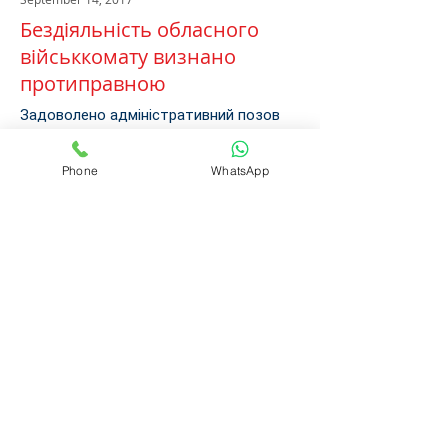
Бездіяльність обласного
військкомату визнано
протиправною
Задоволено адміністративний позов
та визнано протиправною
бездіяльність Вінницького обласного
військового комісаріату, який в 15-ти
Phone
WhatsApp
денний термін не подав до
Департаменту фінансів Сухопутних
військ ЗС України висновок щодо
можливості виплати одноразової
допомоги у зв'язку із загибеллю
військовослужбовця членам його сім'ї.
Детальніше...
July 24, 2017
Зобов"язано військову
частину здійснити