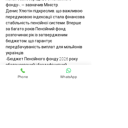
фонду», — зазначив Міністр.
Денис Улютін підкреслив, що важливою 
передумовою індексації стала фінансова 
стабільність пенсійної системи. Вперше 
за багато років Пенсійний фонд 
розпочинає рік із затвердженим 
бюджетом, що гарантує 
передбачуваність виплат для мільйонів 
українців.
«Бюджет Пенсійного фонду 2026 року 
збалансований і бездефіцитний, 
становить понад 1,2 трильйона гривень. 
Phone
WhatsApp
Це означає передбачуваність у першу 
чергу для понад 10 мільйонів 
пенсіонерів», — наголосив Денис Улютін.
Водночас нинішній рівень пенсій 
потребує подальшого підвищення. 
Середній розмір пенсії у 2026 році 
становить приблизно 6 500 гривень, 
однак значна частина пенсіонерів 
отримує менші виплати. Саме тому 