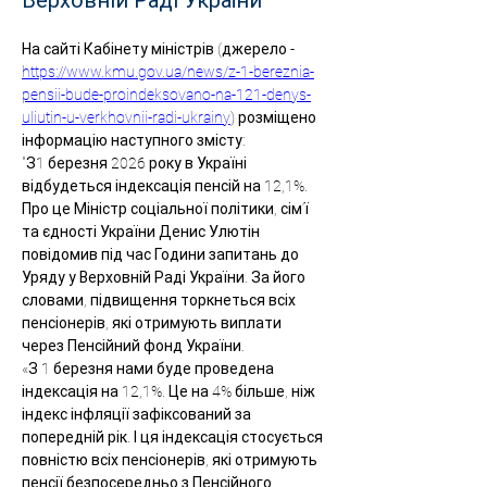
Верховній Раді України"
На сайті Кабінету міністрів (джерело - 
https://www.kmu.gov.ua/news/z-1-bereznia-
pensii-bude-proindeksovano-na-121-denys-
uliutin-u-verkhovnii-radi-ukrainy
) розміщено 
інформацію наступного змісту:
"
З1 березня 2026 року в Україні 
відбудеться індексація пенсій на 12,1%. 
Про це Міністр соціальної політики, сім’ї 
та єдності України Денис Улютін 
повідомив під час Години запитань до 
Уряду у Верховній Раді України. За його 
словами, підвищення торкнеться всіх 
пенсіонерів, які отримують виплати 
через Пенсійний фонд України.
«З 1 березня нами буде проведена 
індексація на 12,1%. Це на 4% більше, ніж 
індекс інфляції зафіксований за 
попередній рік. І ця індексація стосується 
повністю всіх пенсіонерів, які отримують 
пенсії безпосередньо з Пенсійного 