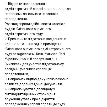
1. Відкрити провадження в 
адміністративній справі N 320/2229/25 за 
правилами загального позовного 
провадження.
Розгляд справи здійснювати колегією 
суддів Київського окружного 
адміністративного суду.
2. Призначити підготовче засідання на 
26.02.2025 о 10:00 год. в приміщенні 
Київського окружного адміністративного 
суду за адресою: м. Київ, бульвар Лесі 
Українки, 26а, 6-й поверх, зал 631.
Викликати для участі в підготовчому 
засіданні учасників справи (їх 
представників).
3. Направити відповідачу копію позовної 
заяви та доданих до неї документів.
4. Запропонувати відповідачу у 
п'ятнадцятиденний строк з дня 
вручення ухвали про відкриття 
провадження у справі подати до суду 