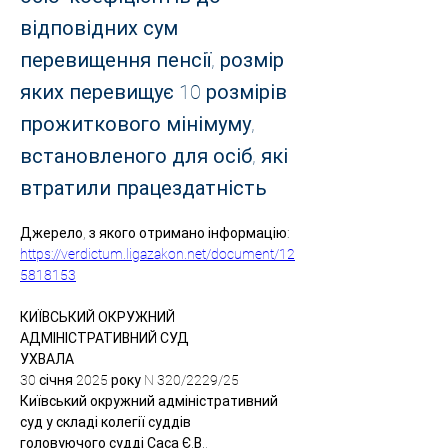
відповідних сум
перевищення пенсії, розмір
яких перевищує 10 розмірів
прожиткового мінімуму,
встановленого для осіб, які
втратили працездатність
Джерело, з якого отримано інформацію: 
https://verdictum.ligazakon.net/document/12
5818153
КИЇВСЬКИЙ ОКРУЖНИЙ 
АДМІНІСТРАТИВНИЙ СУД
УХВАЛА
30 січня 2025 року N 320/2229/25
Київський окружний адміністративний 
суд у складі колегії суддів
головуючого судді Саса Є.В.,