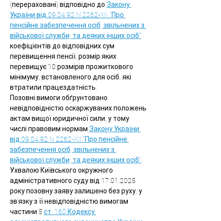
(перераховані) відповідно до 
Закону 
України від 09.04.92 N 2262-XII "Про 
пенсійне забезпечення осіб, звільнених з 
військової служби, та деяких інших осіб"
коефіцієнтів до відповідних сум 
перевищення пенсії, розмір яких 
перевищує 10 розмірів прожиткового 
мінімуму, встановленого для осіб, які 
втратили працездатність.
Позовні вимоги обґрунтовано 
невідповідністю оскаржуваних положень 
актам вищої юридичної сили, у тому 
числі правовим нормам 
Закону України 
від 09.04.92 N 2262-XII "Про пенсійне 
забезпечення осіб, звільнених з 
військової служби, та деяких інших осіб"
.
Ухвалою Київського окружного 
адміністративного суду від 17.01.2025 
року позовну заяву залишено без руху, у 
зв'язку з її невідповідністю вимогам 
частини 5 
ст. 160 Кодексу 