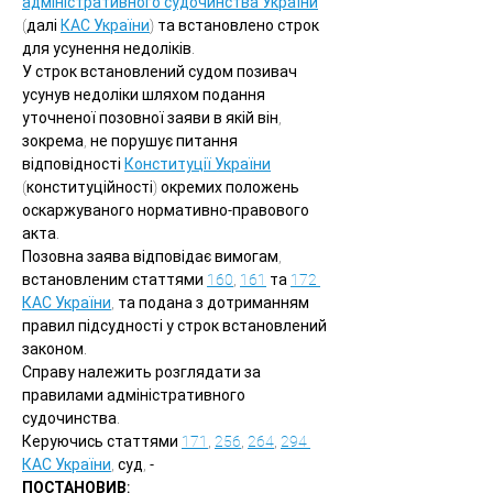
адміністративного судочинства України
(далі 
КАС України
) та встановлено строк 
для усунення недоліків.
У строк встановлений судом позивач 
усунув недоліки шляхом подання 
уточненої позовної заяви в якій він, 
зокрема, не порушує питання 
відповідності 
Конституції України
(конституційності) окремих положень 
оскаржуваного нормативно-правового 
акта.
Позовна заява відповідає вимогам, 
встановленим статтями 
160
, 
161
 та 
172 
КАС України
, та подана з дотриманням 
правил підсудності у строк встановлений 
законом.
Справу належить розглядати за 
правилами адміністративного 
судочинства.
Керуючись статтями 
171
, 
256
, 
264
, 
294 
КАС України
, суд, -
ПОСТАНОВИВ: