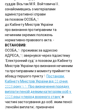
суддів: Вісьтак М.Я., Войтовича І.І.,
ознайомившись з матеріалами 
адміністративної справи
за позовом ОСОБА_1
до Кабінету Міністрів України
про визнання протиправним та 
нечинним окремих положень 
нормативно-правового акта, -
ВСТАНОВИВ:
ОСОБА_1 (проживає за адресою: 
АДРЕСА_1) звернувся через підсистему 
"Електронний суд" з позовом до Кабінету 
Міністрів України про визнання нечинним 
та протиправним з моменту прийняття 
абзацу першого пункту 1 
Постанови 
Кабінету Міністрів України від 03 січня 
2025 року N 1 "Про визначення порядку 
виплати пенсій деяким категоріям осіб у 
2025 році у період воєнного стану"
 в 
частині застосування до осіб, яким пенсії 
(пенсійні виплати), призначені 