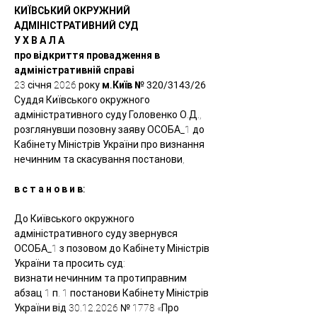
КИЇВСЬКИЙ ОКРУЖНИЙ 
АДМІНІСТРАТИВНИЙ СУД
У Х В А Л А
про відкриття провадження в 
адміністративній справі
23 січня 2026 року
 м.Київ № 320/3143/26
Суддя Київського окружного 
адміністративного суду Головенко О.Д., 
розглянувши позовну заяву ОСОБА_1 до 
Кабінету Міністрів України про визнання 
нечинним та скасування постанови,
в с т а н о в и в:
До Київського окружного 
адміністративного суду звернувся 
ОСОБА_1 з позовом до Кабінету Міністрів 
України та просить суд:
визнати нечинним та протиправним 
абзац 1 п. 1 постанови Кабінету Міністрів 
України від 30.12.2026 № 1778 «Про 