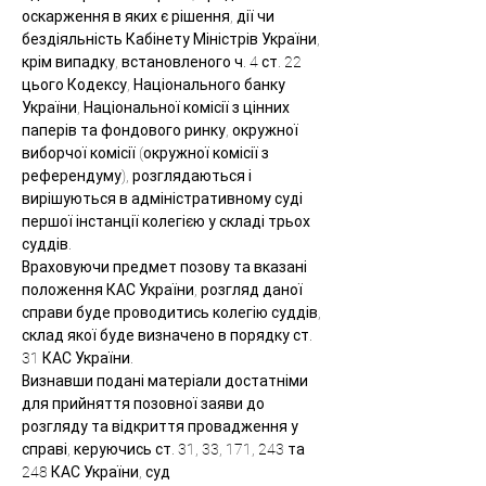
оскарження в яких є рішення, дії чи 
бездіяльність Кабінету Міністрів України, 
крім випадку, встановленого ч. 4 ст. 22 
цього Кодексу, Національного банку 
України, Національної комісії з цінних 
паперів та фондового ринку, окружної 
виборчої комісії (окружної комісії з 
референдуму), розглядаються і 
вирішуються в адміністративному суді 
першої інстанції колегією у складі трьох 
суддів.
Враховуючи предмет позову та вказані 
положення КАС України, розгляд даної 
справи буде проводитись колегію суддів, 
склад якої буде визначено в порядку ст. 
31 КАС України.
Визнавши подані матеріали достатніми 
для прийняття позовної заяви до 
розгляду та відкриття провадження у 
справі, керуючись ст. 31, 33, 171, 243 та 
248 КАС України, суд