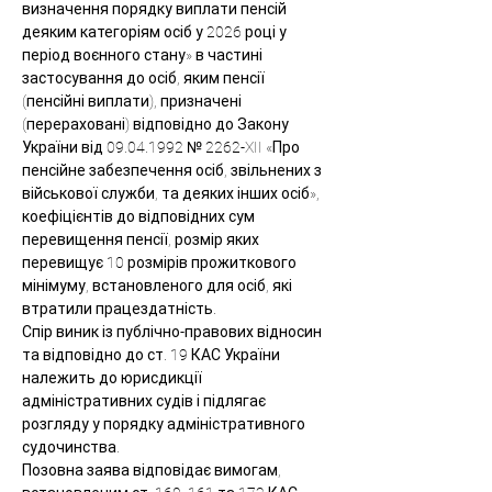
визначення порядку виплати пенсій 
деяким категоріям осіб у 2026 році у 
період воєнного стану» в частині 
застосування до осіб, яким пенсії 
(пенсійні виплати), призначені 
(перераховані) відповідно до Закону 
України від 09.04.1992 № 2262-XII «Про 
пенсійне забезпечення осіб, звільнених з 
військової служби, та деяких інших осіб», 
коефіцієнтів до відповідних сум 
перевищення пенсії, розмір яких 
перевищує 10 розмірів прожиткового 
мінімуму, встановленого для осіб, які 
втратили працездатність.
Спір виник із публічно-правових відносин 
та відповідно до ст. 19 КАС України 
належить до юрисдикції 
адміністративних судів і підлягає 
розгляду у порядку адміністративного 
судочинства.
Позовна заява відповідає вимогам, 