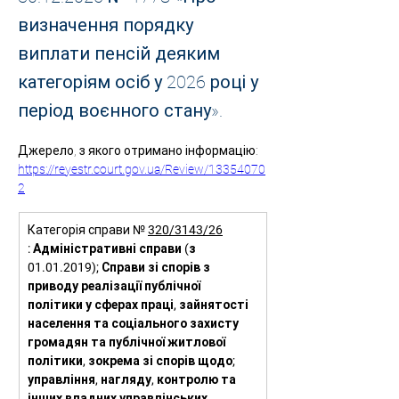
визначення порядку
виплати пенсій деяким
категоріям осіб у 2026 році у
період воєнного стану».
Джерело, з якого отримано інформацію:
https://reyestr.court.gov.ua/Review/13354070
2
Категорія справи № 
320/3143/26
: Адміністративні справи (з 
01.01.2019); Справи зі спорів з 
приводу реалізації публічної 
політики у сферах праці, зайнятості 
населення та соціального захисту 
громадян та публічної житлової 
політики, зокрема зі спорів щодо; 
управління, нагляду, контролю та 
інших владних управлінських 