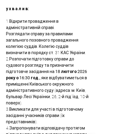
у х в а л и в:
1.Відкрити провадження в 
адміністративній справі.
Розглядати справу за правилами 
загального позовного провадження 
колегією суддів. Колегію суддів 
визначити в порядку ст. 31 КАС України.
2.Розпочати підготовку справи до 
судового розгляду та призначити 
підготовче засідання на
 18 лютого 2026 
року о 16:30 год., 
яке відбуватиметься в 
приміщенні Київського окружного 
адміністративного суду (адреса: м. Київ, 
бульвар Лесі Українки, 26, 2-й під`їзд, 10-й 
поверх).
3.Викликати для участі в підготовчому 
засіданні учасників справи (їх 
представників).
4.Запропонувати відповідачу протягом 