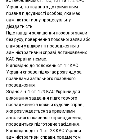
встановленим ст. 160, 161 та 172 КАС 
України, та подана з дотриманням 
правил підсудності особою, яка має 
адміністративну процесуальну 
дієздатність.
Підстав для залишення позовної заяви 
без руху, повернення позовної заяви або 
відмови у відкритті провадження в 
адміністративній справі, встановлених 
КАС України, немає.
Відповідно до положень ст. 12 КАС 
України справа підлягає розгляду за 
правилами загального позовного 
провадження.
Згідно з ч. 1 ст. 179 КАС України для 
виконання завдання підготовчого 
провадження в кожній судовій справі, 
яка розглядається за правилами 
загального позовного провадження, 
проводиться підготовче засідання.
Відповідно до п. 1 ст. 33 КАС України 
адміністративні справи, предметом 