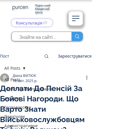
Подільський
Юридичний
Центр
Консультація
Пост
Зареєструватися
All Posts
Діана ВІХТЮК
All Posts
16 квіт. 2025 р.
Доплати До Пенсій За
захист прав споживачів
Бойові Нагороди. Що
аграрне
Господарське
Варто Знати
Податкове
Військовослужбовцям
Адміністративне