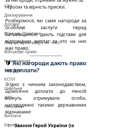
СЗЧ
героїзм та вірність присязі.
Декларування
Розберімося, які саме нагороди за 
Договір
особливі заслуги перед 
Козачук. Практика
Батьківщиною дають підстави для 
відповідних виплат та хто на них 
Ліквідаторам аварії на ЧАЕС
має право.
Військове право
Кримінальне
🔰 
Які нагороди дають право 
на доплати?
Сімейне
ЄСПЛ
Згідно з чинним законодавством, 
Цивільне
щомісячні доплати до пенсій 
ДТП
можуть отримувати особи, 
нагороджені такими державними 
Пенсійне
відзнаками:
Виплати
Бізнес
Звання Герой України (із 