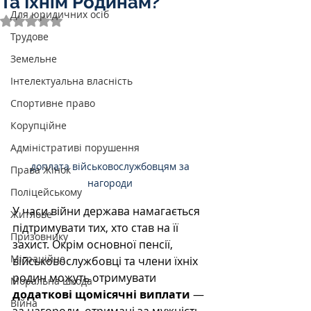
Та Їхнім Родинам?
Для юридичних осіб
Оцінка: NaN з 5 зірок.
Трудове
Земельне
Інтелектуальна власність
Спортивне право
Корупційне
Адміністративі порушення
доплата військовослужбовцям за 
Права Жінок
нагороди 
Поліцейському
У часи війни держава намагається 
Житлове
підтримувати тих, хто став на її 
Призовнику
захист. Окрім основної пенсії, 
Міграційне
військовослужбовці та члени їхніх 
родин можуть отримувати 
Моральна шкода
додаткові щомісячні виплати 
— 
Війна
за нагороди, отримані за мужність, 