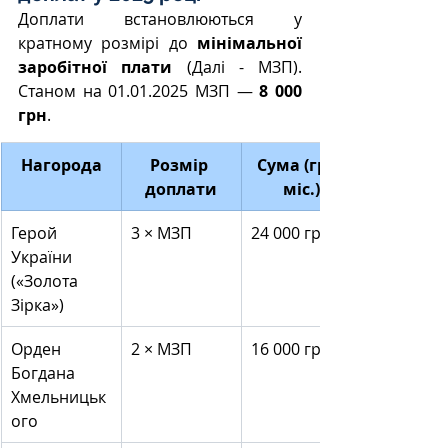
Доплати встановлюються у 
кратному розмірі до 
мінімальної 
заробітної плати
 (Далі - МЗП). 
Станом на 01.01.2025 МЗП — 
8 000 
грн
.
Нагорода
Розмір 
Сума (грн/
доплати
міс.)
Герой 
3 × МЗП
24 000 грн
України 
(«Золота 
Зірка»)
Орден 
2 × МЗП
16 000 грн
Богдана 
Хмельницьк
ого