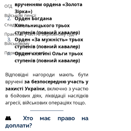
врученням ордена «Золота 
ОГД
Зірка»)
Військові пенсії
Орден Богдана 
Спадкове
Хмельницького трьох 
ступенів (повний кавалер)
Практика участі в Верховному суді
Орден «За мужність» трьох 
Військовому
ступенів (повний кавалер)
Проходження служби
Орден княгині Ольги трьох 
ступенів (повний кавалер)
Відповідні нагороди мають бути 
вручені 
за безпосередню участь у 
захисті України
, включно з участю 
в бойових діях, ліквідації наслідків 
агресії, військових операціях тощо.
👥 
Хто має право на 
доплати?