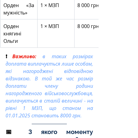
Орден «За 
1 × МЗП
8 000 грн
мужність»
Орден 
1 × МЗП
8 000 грн
княгині 
Ольги
❗
Важливо:
в таких розмірах 
доплата виплачується лише особам, 
які нагороджені відповідною 
відзнакою. В той же час розмір 
доплати члену родини 
нагородженого військовослужбовця, 
виплачується в сталій величині - на 
рівні 1 МЗП, що станом на 
01.01.2025 становить 8000 грн
.
📅 
З якого моменту 