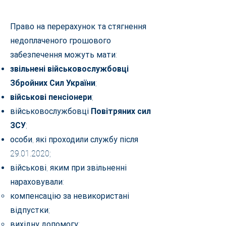
Право на перерахунок та стягнення
недоплаченого грошового
забезпечення можуть мати:
звільнені військовослужбовці
Збройних Сил України
;
військові пенсіонери
;
військовослужбовці
Повітряних сил
ЗСУ
;
особи, які проходили службу після
29.01.2020
;
військові, яким при звільненні
нараховували:
компенсацію за невикористані
відпустки;
вихідну допомогу;