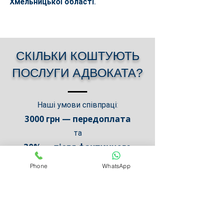
Хмельницької області.
СКІЛЬКИ КОШТУЮТЬ
ПОСЛУГИ АДВОКАТА?
Наші умови співпраці:
3000 грн — передоплата
та
30% — після фактичного
отримання Вами коштів
Phone
WhatsApp
Тобто основна частина оплати
сплачується лише після отримання
Вами виплати.