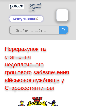
Подільський
Юридичний
Центр
Консультація
Перерахунок та
стягнення
недоплаченого
грошового забезпечення
військовослужбовців у
Старокостянтинові