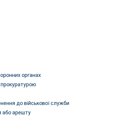
хоронних органах
а прокуратурою
нення до військової служби
 або арешту