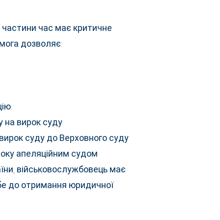
 частини час має критичне
мога дозволяє:
ію.
у на вирок суду
вирок суду до Верховного суду
року апеляційним судом
раїни, військовослужбовець має
бе до отримання юридичної