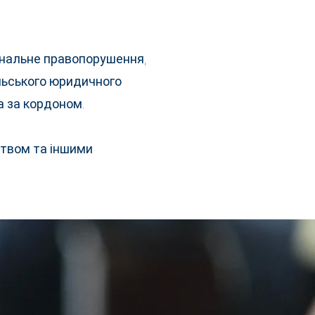
інальне правопорушення,
ільського юридичного
а за кордоном.
ством та іншими