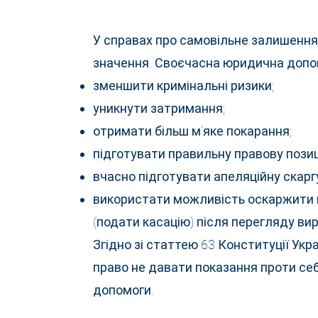
У справах про самовільне залишення
значення. Своєчасна юридична допо
зменшити кримінальні ризики;
уникнути затримання;
отримати більш м’яке покарання;
підготувати правильну правову позиц
вчасно підготувати апеляційну скарг
використати можливість оскаржити 
(подати касацію) після перегляду ви
Згідно зі статтею 63 Конституції Ук
право не давати показання проти се
допомоги.