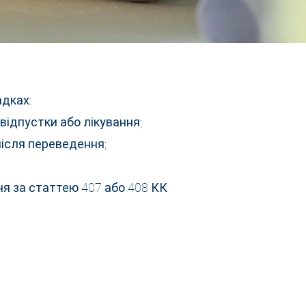
дках:
ідпустки або лікування;
після переведення;
я за статтею 407 або 408 КК