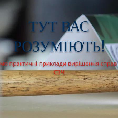
ТУТ ВАС
РОЗУМІЮТЬ!
мо практичні приклади вирішення справ
СЗЧ