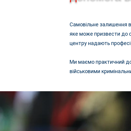
Самовільне залишення ві
яке може призвести до с
центру надають професій
Ми маємо практичний дос
військовими криміналь