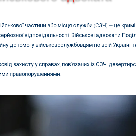
йськової частини або місця служби (СЗЧ) — це крим
ерйозної відповідальності. Військові адвокати Под
ну допомогу військовослужбовцям по всій Україні т
від захисту у справах, пов’язаних із СЗЧ, дезертир
ними правопорушеннями.