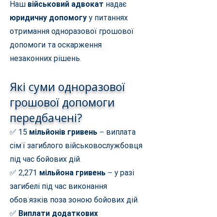
Наш
військовий адвокат
надає
юридичну допомогу
у питаннях
отримання одноразової грошової
допомоги та оскарження
незаконних рішень.
Які суми одноразової
грошової допомоги
передбачені?
✅
15 мільйонів гривень
– виплата
сім’ї загиблого військовослужбовця
під час бойових дій.
✅
2,271 мільйона гривень
– у разі
загибелі під час виконання
обов’язків поза зоною бойових дій.
✅
Виплати додаткових