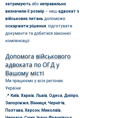
затримують
або
неправильно
визначили її розмір
– наш
адвокат з
військових питань
допоможе
оскаржити рішення
, підготувати
документи та добитися законної
компенсації.
Допомога військового
адвоката по ОГД у
Вашому місті
Ми працюємо у всіх регіонах
України:
📍
Київ, Харків, Львів, Одеса, Дніпро,
Запоріжжя, Вінниця, Чернігів,
Полтава, Херсон, Миколаїв,
Черкаси, Суми, Івано-Франківськ,