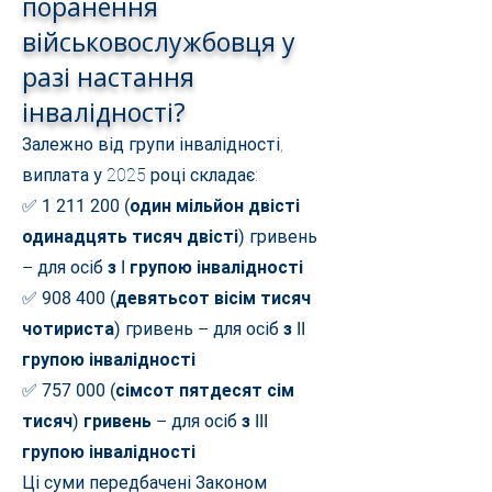
поранення
військовослужбовця у
разі настання
інвалідності?
Залежно від групи інвалідності,
виплата у 2025 році складає:
✅
1 211 200
(один мільйон двісті
одинадцять тисяч двісті)
гривень
– для осіб
з I групою інвалідності
✅
908 400 (девятьсот вісім тисяч
чотириста)
гривень – для осіб
з II
групою інвалідності
✅
757 000 (сімсот пятдесят сім
тисяч) гривень
– для осіб
з III
групою інвалідності
Ці суми передбачені Законом