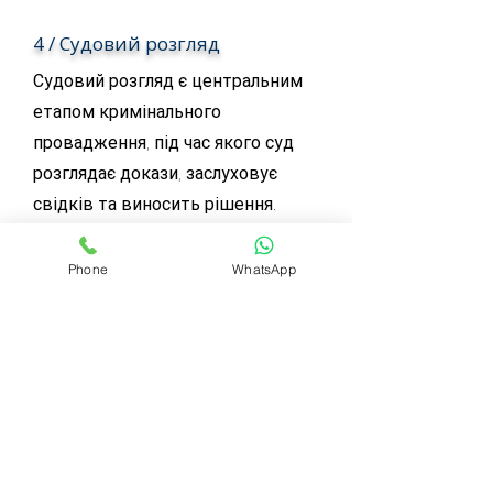
4 / Судовий розгляд
Судовий розгляд є центральним
етапом кримінального
провадження, під час якого суд
розглядає докази, заслуховує
свідків та виносить рішення.
Адвокат представляє інтереси
клієнта в суді, ставить питання
Phone
WhatsApp
свідкам, проводить перехресні
допити, подає клопотання, надає
обґрунтовані аргументи для
виправдання клієнта або зниження
його відповідальності.