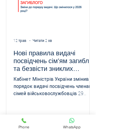
має право на гроші, які документи
потрібні та що робити у випадку
відмови.
12 трав.
Читати 2 хв
Нові правила видачі
посвідчень сім’ям загиблих
та безвісти зниклих
військовослужбовців: що
Кабінет Міністрів України змінив
змінилося у 2026 році
порядок видачі посвідчень членам
сімей військовослужбовців 29
квітня 2026 року Кабінет Міністрів
України ухвалив постанову № 586,
якою внесено зміни до Порядку
видачі посвідчень членів сімей
Phone
WhatsApp
військовослужбовців, які загинули
1
/
58