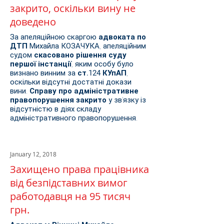
закрито, оскільки вину не
доведено
За апеляційною скаргою
адвоката по
ДТП
Михайла КОЗАЧУКА, апеляційним
судом
скасовано рішення суду
першої інстанції
, яким особу було
визнано винним за
ст.124 КУпАП
,
оскільки відсутні достатні докази
вини.
Справу про адміністративне
правопорушення закрито
у зв'язку із
відсутністю в діях складу
адміністративного правопорушення.
January 12, 2018
Захищено права працівника
від безпідставних вимог
работодавця на 95 тисяч
грн.