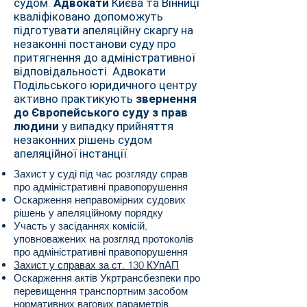
судом.
Адвокати
Києва та Вінниці
кваліфіковано допоможуть
підготувати апеляційну скаргу на
незаконні постанови суду про
притягнення до адміністративної
відповідальності. Адвокати
Подільського юридичного центру
активно практикують
звернення
до Європейського суду з прав
людини
у випадку прийняття
незаконних рішень судом
апеляційної інстанції.
Захист у суді під час розгляду справ
про адміністративні правопорушення
Оскарження неправомірних судових
рішень у апеляційному порядку
Участь у засіданнях комісій,
уповноважених на розгляд протоколів
про адміністративні правопорушення
Захист у справах за ст. 130 КУпАП
Оскарження актів Укртрансбезпеки про
перевищення транспортним засобом
нормативних вагових параметрів