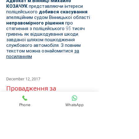
Адвокат м.Вінниці Михайло
КОЗАЧУК
представляючи інтереси
поліцейського
добився скасування
апеляційним судом Вінницької області
неправомірного рішення
про
стягнення з поліцейського 95 тисяч
гривень як відшкодування шкоди,
завданої шляхом пошкодження
службового автомобіля. З повним
текстом можна ознайомитися
за
посиланням
December 12, 2017
Провадження за
ст.130КУпАП закрито без
визнання винним
Phone
WhatsApp
За участю адвокатів Подільського
юридичного центру провадження про
вчинення адміністративного
правопорушення, передбаченого ст.130
КУпАП закрито. При цьому за