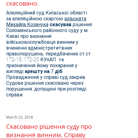
скасовано.
Апеляційний суд Київської області
за апеляційною скаргою
адвоката
Михайла Козачука
скасував
рішення
Соломянського районного суду у м.
Києві про визнання
військовослужбовця винним у
вчиненні адміністратитвних
правопорушень, передбачених ст.ст.
172-15, 172-20 КУпАП та
призначення йому покарання у
вигляді
арешту на 7 діб
.
Провадження у справі суд закрив.
Судове рішення скасовано через
порушення, допущені при розгляді
справи.
March 23, 2018
Скасовано рішення суду про
визнання винним. Справу