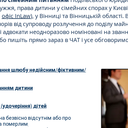
жя, права дитини у сімейних спорах у Києві т
й
офіс InLaw
), у Вінниці та Вінницькій області.
орів від супроводу розлучення до поділу май
і адвокати неодноразово номіновані на зван
бо пишіть прямо зараз в ЧАТ і усе обговоримо
нання шлюбу недійсним/фіктивним/
ванням дитини
(удочеріння) дітей
а безвісно відсутнім або про
а померлим;