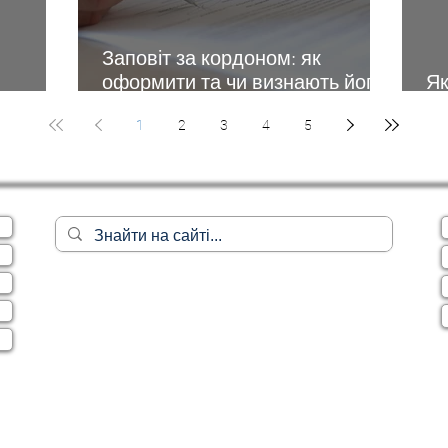
и
Заповіт за кордоном: як
оформити та чи визнають його
Як
ть
в Україні
ко
1
2
3
4
5
Жили
юбі. Як