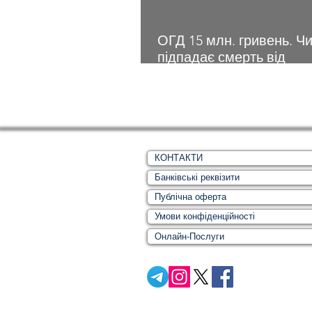
ОГД 15 млн. гривень. Ч
підпадає смерть від
захворювання? Чи маю
право повнолітні діти?
разом, але не були в шл
бути?
КОНТАКТИ
Банківські реквізити
Публічна оферта
Умови конфіденційності
Онлайн-Послуги