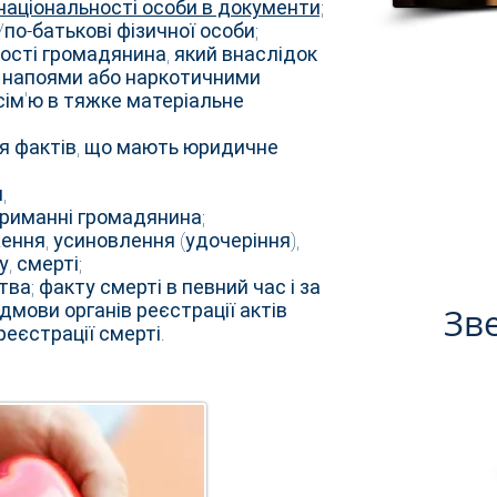
національності особи в документи;
/по-батькові фізичної особи;
ості громадянина, який внаслідок
 напоями або наркотичними
ім'ю в тяжке матеріальне
я фактів, що мають юридичне
,
триманні громадянина;
ення, усиновлення (удочеріння),
, смерті;
ва; факту смерті в певний час і за
ідмови органів реєстрації актів
Зв
еєстрації смерті.