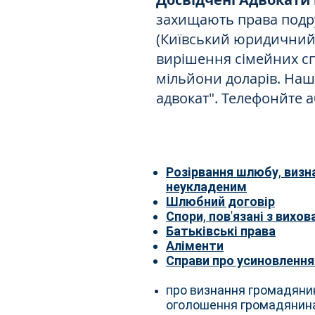
захищають права подруж
(Київський юридични
вирішення сімейних сп
мільйони доларів. Наш
адвокат". Телефонйте а
Розірвання шлюбу, виз
неукладеним
Шлюбний договір
Спори, пов'язані з вихо
Батьківські права
Аліменти
Справи про усиновлення 
про визнання громадянин
оголошення громадянин