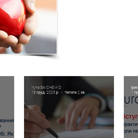
Iryna SAVCHENKO
Іри
18 груд. 2025 р.
Читати 2 хв
1 г