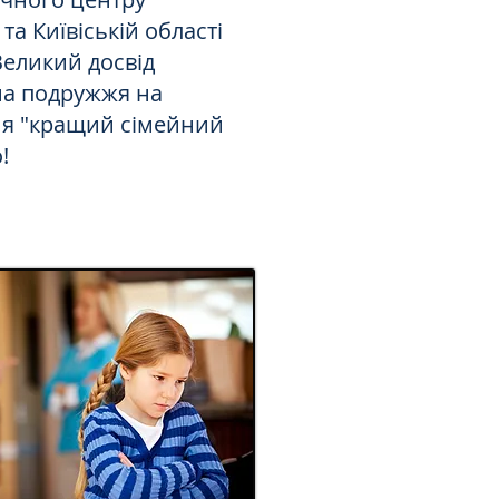
а Київіській області
 Великий досвід
на подружжя на
ня "кращий сімейний
!