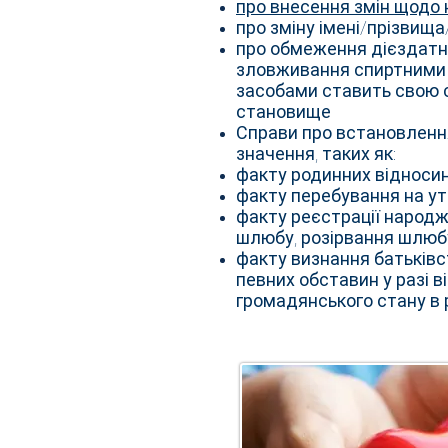
про внесення змін щодо 
про зміну імені/прізвища
про обмеження дієздатн
зловживання спиртними
засобами ставить свою с
становище
Справи про встановленн
значення, таких як:
факту родинних відносин
факту перебування на у
факту реєстрації народж
шлюбу, розірвання шлюбу
факту визнання батьківст
певних обставин у разі в
громадянського стану в р