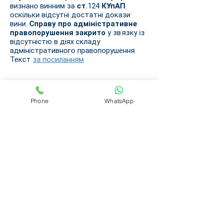
визнано винним за
ст.124 КУпАП
,
оскільки відсутні достатні докази
вини.
Справу про адміністративне
правопорушення закрито
у зв'язку із
відсутністю в діях складу
адміністративного правопорушення.
Текст
за посиланням
January 12, 2018
Phone
WhatsApp
Захищено права працівника
від безпідставних вимог
работодавця на 95 тисяч
грн.
Адвокат м.Вінниці Михайло
КОЗАЧУК
представляючи інтереси
поліцейського
добився скасування
апеляційним судом Вінницької області
неправомірного рішення
про
стягнення з поліцейського 95 тисяч
гривень як відшкодування шкоди,