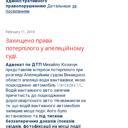
адміністративного
правопорушенняю
Детальніше
за
посиланням
February 11, 2019
Захищено права
потерпілого у апеляційному
суді.
Адвокат по ДТП
Михайло Козачук
представляв інтереси потерпілого при
розгляді Апеляційним судом Вінницької
області апеляції водя вантажівки, якою
пошкоджено автомобіль Mercedes ML.
Водій вантажного авто запечив
причетність до пошкодження
дороговартісного авто. Незважаючи на
те, що водій вантажного автомобіля
залишив місце події, його було
встановлено та
під тиском
беззаперечних доказів (показів
свідків, фотофіксації на місці події