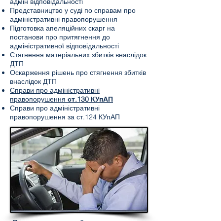
адмін відповідальності
Представництво у суді по справам про
адміністративні правопорушення
Підготовка апеляційних скарг на
постанови про притягнення до
адміністративної відповідальності
Стягнення матеріальних збитків внаслідок
ДТП
Оскарження рішень про стягнення збитків
внаслідок ДТП
Справи про адміністративні
правопорушення
ст.130 КУпАП
Справи про адміністративні
правопорушення за ст.124 КУпАП