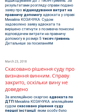
відшкодування до 3 тисяч гривень. За
результатами розгляду справи подано
заяву про
відшкодування витрат на
правничу допомогу
адвоката у справі
Михайла КОЗАЧУКА. Судом
задоволено заяву адвоката та
вирішено стягнути з позивача понесені
відповідачем витрати на правничу
допомогу в розмірі
5 тисяч гривень
.
ям
Детальніше за посиланн
March 23, 2018
Скасовано рішення суду про
визнання винним. Справу
закрито, оскільки вину не
доведено
За апеляційною скаргою
адвоката по
ДТП
Михайла КОЗАЧУКА, апеляційним
судом
скасовано рішення суду
першої інстанції
, яким особу було