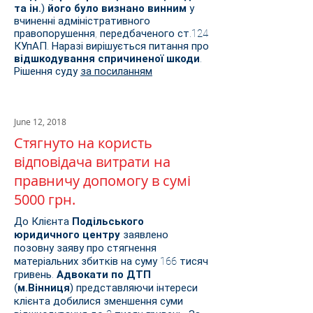
та ін.) його було визнано винним
у
вчиненні адміністративного
правопорушення, передбаченого ст.124
КУпАП. Наразі вирішується питання про
відшкодування спричиненої шкоди
.
Рішення суду
за посиланням
June 12, 2018
Стягнуто на користь
відповідача витрати на
правничу допомогу в сумі
5000 грн.
До Клієнта
Подільського
юридичного центру
заявлено
позовну заяву про стягнення
матеріальних збитків на суму 166 тисяч
гривень.
Адвокати по ДТП
(м.Вінниця)
представляючи інтереси
клієнта добилися зменшення суми