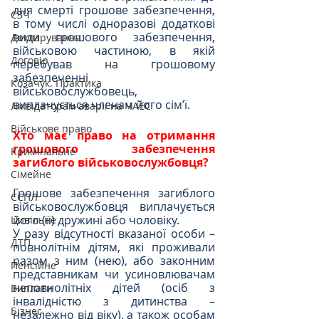
дня смерті грошове забезпечення, 
СЗЧ
в тому числі одноразові додаткові 
види грошового забезпечення, 
Декларування
військовою частиною, в якій 
Договір
перебував на грошовому 
забезпеченні 
Козачук. Практика
військовослужбовець, 
виплачується членам його сім’ї.
Ліквідаторам аварії на ЧАЕС
Військове право
Хто має право на отримання 
грошового забезпечення 
Кримінальне
загиблого військовослужбовця?
Сімейне
Грошове забезпечення загиблого 
ЄСПЛ
військовослужбовця виплачується 
його (її) дружині або чоловіку.
Цивільне
У разу відсутності вказаної особи – 
ДТП
повнолітнім дітям, які проживали 
разом з ним (нею), або законним 
Пенсійне
представникам чи усиновлювачам 
неповнолітніх дітей (осіб з 
Виплати
інвалідністю з дитинства – 
Бізнес
незалежно від віку), а також особам 