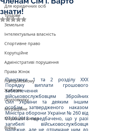
Членам Сім’ї. Варто
Для юридичних осіб
знати!
Трудове
Оцінка: NaN з 5 зірок.
Земельне
Інтелектуальна власність
Спортивне право
Корупційне
Адміністративі порушення
Права Жінок
Пунктами 1 та 2 розділу ХХХ 
Поліцейському
Порядку виплати грошового 
забезпечення 
Житлове
військовослужбовцям Збройних 
Призовнику
Сил України та деяким іншим 
особам, затвердженого наказом 
Міграційне
Міністра оборони України № 260 від 
07.06.2018 передбачено, що у разі 
Моральна шкода
загибелі військовослужбовця 
Війна
належне, але не отримане ним до 