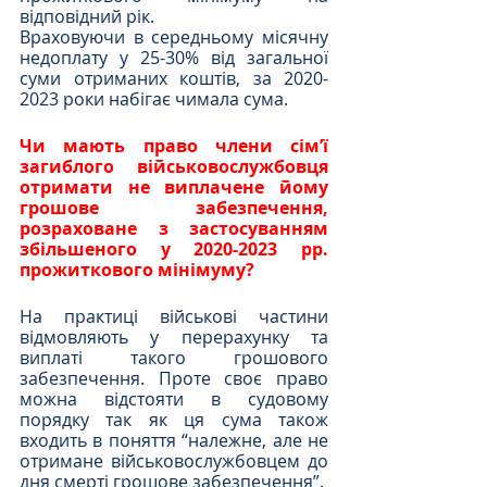
відповідний рік.
Враховуючи в середньому місячну 
недоплату у 25-30% від загальної 
суми отриманих коштів, за 2020-
2023 роки набігає чимала сума.
Чи мають право члени сімʼї 
загиблого військовослужбовця 
отримати не виплачене йому 
грошове забезпечення, 
розраховане з застосуванням 
збільшеного у 2020-2023 рр. 
прожиткового мінімуму?
На практиці військові частини 
відмовляють у перерахунку та 
виплаті такого грошового 
забезпечення. Проте своє право 
можна відстояти в судовому 
порядку так як ця сума також 
входить в поняття “належне, але не 
отримане військовослужбовцем до 
дня смерті грошове забезпечення”.