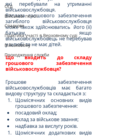
які перебували на утриманні 
ОГД
військовослужбовця.
Виплата грошового забезпечення 
Військові пенсії
загиблого військовослужбовця 
Спадкове
може також здійснюватись  його (її) 
батькам, якщо 
Практика участі в Верховному суді
військовослужбовець не перебував 
у шлюбі та не має дітей.
Військовому
Проходження служби
Що входить до складу 
грошового забезпечення 
військовослужбовця?
Грошове забезпечення 
військовослужбовців має багато 
видову структуру та складається з:
Щомісячних основних видів 
грошового забезпечення:
посадовий оклад;
оклад за військове звання;
надбавка за вислугу років.
Щомісячних додаткових видів 