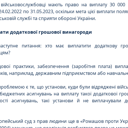
 військовослужбовці мають право на виплату 30 000 
24.02.2022 по 31.05.2023, оскільки мета цієї виплати поля
ськовій службі та сприяти обороні України.
ати додаткової грошової винагороди
аступне питання: хто має виплатити додаткову гро
цям?
дової практики, забезпечення (заробітня плата) випла
зків, наприклад, державним підприємством або навчаль
облемою є те, що установи, куди були відряджені війсь
бюджетних асигнувань на виплату такої додаткової гро
ності асигнувань, такі установи й не виплачували д
опейський суд з прав людини ще в «Ромашов проти Укра