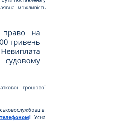
 бути поставлена у 
аявна можливість 
 право на 
00 гривень 
 Невиплата 
 судовому 
ткової грошової 
ськовослужбовців. 
телефоном
!
 Усна 