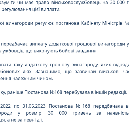
озуміти чи має право військовослужбовець на 30 000 г
 регулювання цієї виплати.
ої винагороди регулює постанова Кабінету Міністрів №
передбачає виплату додаткової грошової винагороди у 
службовців, що виконують бойові завдання.
увати таку додаткову грошову винагороду, яких відряд
бойових діях. Зазначимо, що зазвичай військові ча
чення належним чином.
оку, раніше Постанова №168 перебувала в іншій редакції.
.2022 по 31.05.2023 Постанова №168 передбачала ви
ороди у розмірі 30 000 гривень за наявність 
, а не за певні дії.