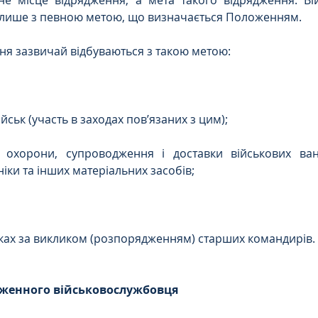
е місце відрядження, а мета такого відрядження. Вій
 лише з певною метою, що визначається Положенням.
ня зазвичай відбуваються з такою метою:
йськ (участь в заходах пов’язаних з цим);
 охорони, супроводження і доставки військових вант
ніки та інших матеріальних засобів;
ках за викликом (розпорядженням) старших командирів.
ядженного військовослужбовця