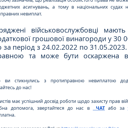
.2004) зазначив, що реалізація особистого права не може
юджетних асигнувань, а тому в національних судах н
правних невиплат.
ряджені військовослужбовці мають
одаткової грошової винагороди у 30 0
за період з 24.02.2022 по 31.05.2023.
равною та може бути оскаржена в
о ви стикнулись з протиправною невиплатою дода
айтесь до нас!
тів має успішний досвід роботи щодо захисту прав вій
бна допомога, звертайтеся до нас в
 ЧАТ
 або за
платна.