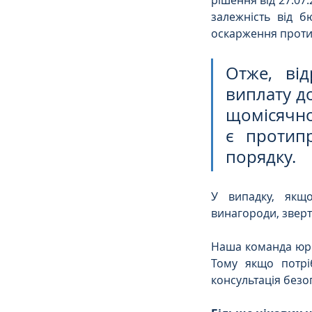
рішення від 27.07
залежність від б
оскарження проти
Отже, від
виплату д
щомісячно 
є протип
порядку.
У випадку, якщ
винагороди, зверт
Наша команда юрис
Тому якщо потрі
консультація безо