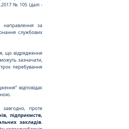
017 № 105 (далі - 
я 
направлення за 
онання службових 
я, що відрядження 
можуть зазначати, 
трок перебування 
ження” відповідає 
вною.
завгодно, проте 
в, підприємств, 
альних закладів
. 