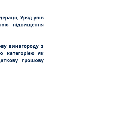
рації, Уряд увів 
тою підвищення 
ву винагороду з 
ю категорією як 
аткову грошову 