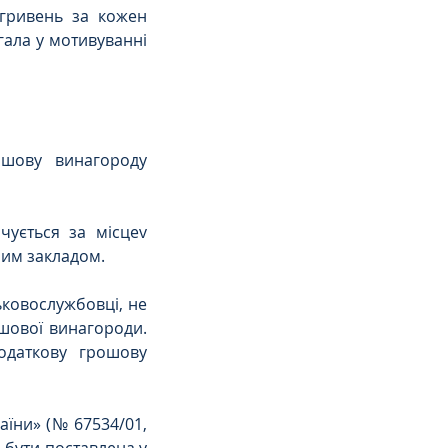
гривень за кожен 
гала у мотивуванні 
шову винагороду 
чується за місцеv 
ним закладом.
ковослужбовці, не 
шової винагороди. 
одаткову грошову 
їни» (№ 67534/01, 