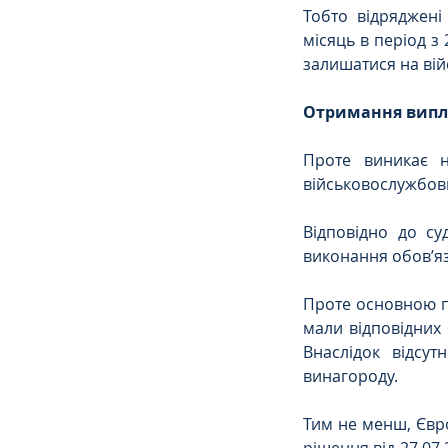
Тобто відряджені
місяць в період з 
залишатися на вій
Отримання випл
Проте виникає н
військовослужбов
Відповідно до су
виконання обов’я
Проте основною пр
мали відповідних 
Внаслідок відсут
винагороду.
Тим не менш, Євр