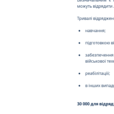
Визначальним є н
можуть відрядити
Тривалі відряджен
навчання;
підготовкою ві
забезпечення
військової тех
реабілітаціїї;
в інших випад
30 000 для відр