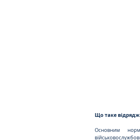
Сімейне
ЄСПЛ
Що таке відрядж
Основним норм
військовослужбов