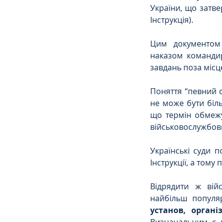
України, що затве
Інструкція).
Цим документом 
наказом командир
завдань поза місце
Поняття “певний с
не може бути біль
що термін обмежу
військовослужбовц
Українські суди 
Інструкції, а том
Відрядити ж вій
найбільш популя
установ, орган