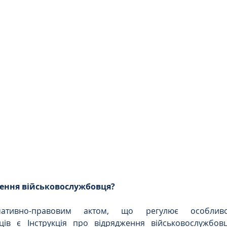
Цивільне
ДТП
ення військовослужбовця?
ативно-правовим актом, що регулює особливос
ців є Інструкція про відрядження військовослужбов