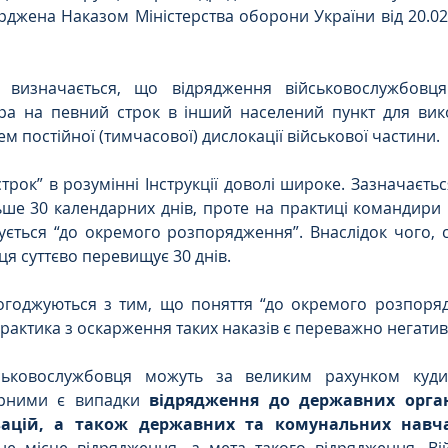
рджена Наказом Міністерства оборони України від 20.02.2
визначається, що відрядження військовослужбовц
а на певний строк в інший населений пункт для вик
м постійної (тимчасової) дислокації військової частини.
трок” в розумінні Інструкції доволі широке. Зазначаєтьс
ше 30 календарних днів, проте на практиці командири 
ється “до окремого розпорядження”. Внаслідок чого, с
я суттєво перевищує 30 днів.
погоджуються з тим, що поняття “до окремого розпоряд
у практика з оскарження таких наказів є переважно негати
ськовослужбовця можуть за великим рахунком куди 
рними є випадки 
відрядження до державних органі
ізацій, а також державних та комунальних навч