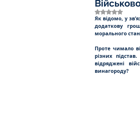
Військов
Трудове
Земельне
Оцінка: NaN з 
Як відомо, у зв’
додаткову грош
Спортивне право
К
морального стан
Проте чимало в
різних підстав
Права Жінок
Поліц
відряджені вій
винагороду?
Міграційне
Мораль
Декларування
Дог
Ліквідаторам аварії н