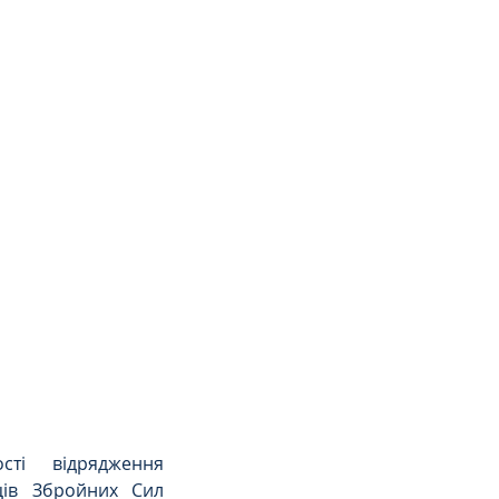
ті відрядження 
ців Збройних Сил 