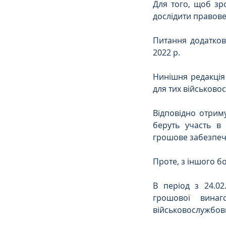
Для того, щоб зр
дослідити правове
Питання додатков
2022 р.
Нинішня редакція 
для тих військово
Відповідно отрим
беруть участь в 
грошове забезпе
Проте, з іншого б
В період з 24.02
грошової винаг
військовослужбовця