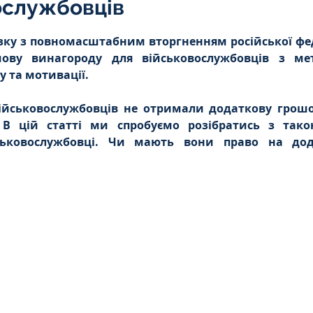
ослужбовців
Інтелектуальна власність
5 зірок.
язку з повномасштабним вторгненням російської феде
ову винагороду для військовослужбовців з ме
орупційне
Адміністративі порушення
у та мотивації.
ійськовослужбовців не отримали додаткову грошо
. В цій статті ми спробуємо розібратись з тако
ейському
Житлове
Призовнику
ськовослужбовці. Чи мають вони право на дод
на шкода
Війна
СЗЧ
овір
Козачук. Практика
а ЧАЕС
Військове право
Кримінальне