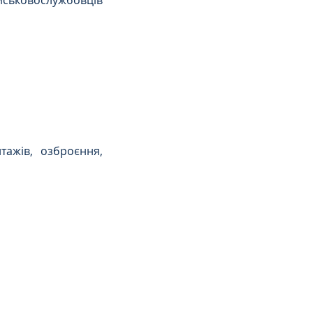
ськовослужбовців 
ажів, озброєння, 