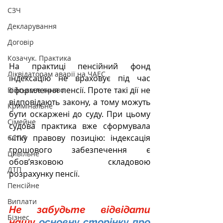
СЗЧ
Декларування
Договір
Козачук. Практика
На практиці пенсійний фонд 
Ліквідаторам аварії на ЧАЕС
індексацію не враховує під час 
оформлення пенсії. Проте такі дії не 
Військове право
відповідають закону, а тому можуть 
Кримінальне
бути оскаржені до суду. При цьому 
Сімейне
судова практика вже сформувала 
чітку правову позицію: індексація 
ЄСПЛ
грошового забезпечення є 
Цивільне
обов’язковою складовою 
ДТП
розрахунку пенсії.
Пенсійне
Виплати
Не забудьте відвідати 
Бізнес
нашу
основну сторінку про 