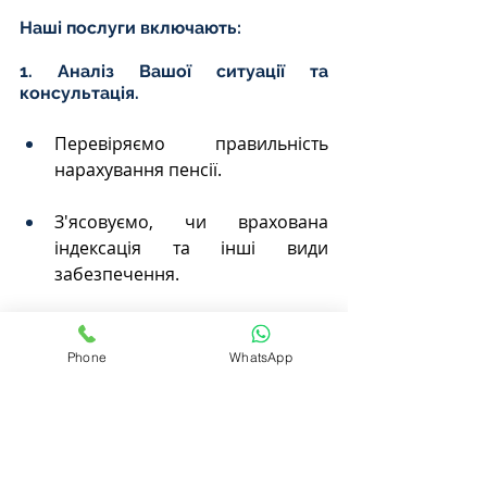
Наші послуги включають:
1. Аналіз Вашої ситуації та 
консультація.
Перевіряємо правильність 
нарахування пенсії.
З'ясовуємо, чи врахована 
індексація та інші види 
забезпечення.
Пояснюємо Ваші реальні 
можливості та перспективи.
Phone
WhatsApp
2. Підготовка необхідних 
первинних запитів та заяв.
Готуємо заяви про перерахунок 