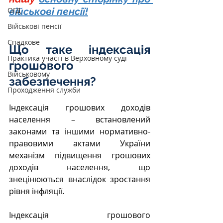
ОГД
військові пенсії!
Військові пенсії
Спадкове
Що таке індексація 
Практика участі в Верховному суді
грошового 
Військовому
забезпечення?
Проходження служби
Індексація грошових доходів 
населення – встановлений 
законами та іншими нормативно-
правовими актами України 
механізм підвищення грошових 
доходів населення, що 
знецінюються внаслідок зростання 
рівня інфляції.
Індексація грошового 