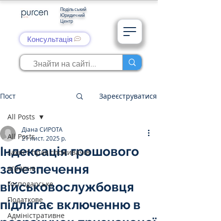
Подільський
Юридичний
Центр
Консультація
Пост
Зареєструватися
All Posts
Діана СИРОТА
All Posts
21 лист. 2025 р.
Індексація грошового
захист прав споживачів
забезпечення
аграрне
Господарське
військовослужбовця
Податкове
підлягає включенню в
Адміністративне