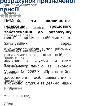
розрахунок призначеної
Для юридичних осіб
пенсії!
Трудове
Оцінка: NaN з 5 зірок.
Земельне
Питання, 
чи включається 
індексація грошового 
Інтелектуальна власність
забезпечення до розрахунку 
Спортивне право
пенсії
, є одним із найбільш часто 
Корупційне
запитуваних серед 
військовослужбовців, поліцейських, 
Адміністративі порушення
рятувальників та інших осіб, які 
Права Жінок
звільнені зі служби та яким 
Поліцейському
призначено пенсію за Законом 
України № 2262-XII «Про пенсійне 
Житлове
забезпечення осіб, звільнених з 
Призовнику
військової служби та деяких інших 
Міграційне
осіб».
Моральна шкода
Війна