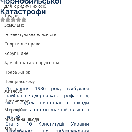
Чорнобильської
Для юридичних осіб
Катастрофи
Трудове
Оцінка: NaN з 5 зірок.
Земельне
Інтелектуальна власність
Спортивне право
Корупційне
Адміністративі порушення
Права Жінок
Поліцейському
26 квітня 1986 року відбулася 
Житлове
найбільше ядерна катастрофа світу, 
Призовнику
яка завдала непоправної шкоди 
життю та здоров’ю значній кількості 
Міграційне
людей.
Моральна шкода
Стаття 16 Конституції України 
Війна
передбачає, що забезпечення 