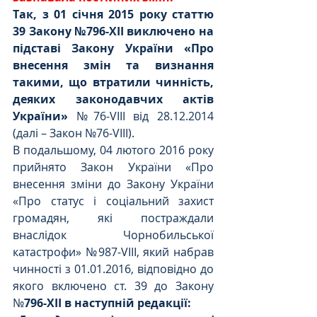
Так, з 01 січня 2015 року статтю 
39 Закону №796-XII виключено на 
підставі Закону України «Про 
внесення змін та визнання 
такими, що втратили чинність, 
деяких законодавчих актів 
України» 
№76-VIII від 28.12.2014 
(далі – Закон №76-VIII).
В подальшому, 04 лютого 2016 року 
прийнято Закон України «
Про 
внесення зміни до Закону України 
«Про статус і соціальний захист 
громадян, які постраждали 
внаслідок Чорнобильської 
катастрофи»
 №987-VIII, який набрав 
чинності з 01.01.2016, відповідно до 
якого включено ст. 39 до Закону 
№
796-XII в наступній редакції: