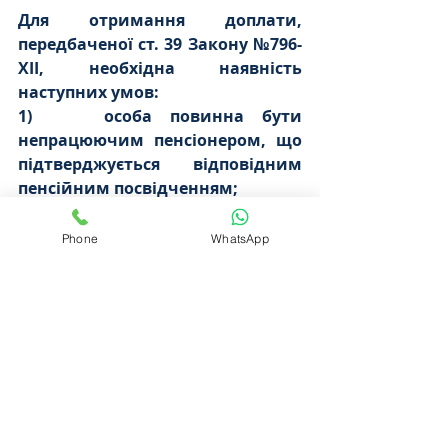
Для отримання доплати, 
передбаченої ст. 39 Закону №796-
XII, необхідна наявність 
наступних умов:
1)    
особа повинна бути 
непрацюючим пенсіонером, що 
підтверджується відповідним 
пенсійним посвідченням;
2)    
пенсіонер повинен мати 
посвідчення особи, що 
Phone
WhatsApp
постраждала внаслідок 
Чорнобильської катастрофи 
(саме цей документ є доказом 
набуття права на відповідні 
пільги, передбачених Законом 
№796-XII);
3)    
пенсіонер повинен постійно 
проживати на території 