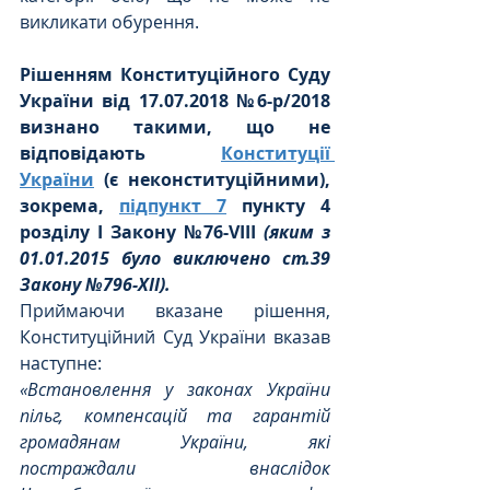
викликати обурення.
Рішенням Конституційного Суду 
України від 17.07.2018 №6-р/2018 
визнано такими, що не 
відповідають 
Конституції 
України
 (є неконституційними), 
зокрема, 
підпункт 7
 пункту 4 
розділу I Закону №76-VIII 
(яким з 
01.01.2015 було виключено ст.39 
Закону №796-ХІІ).
Приймаючи вказане рішення, 
Конституційний Суд України вказав 
наступне:
«Встановлення у законах України 
пільг, компенсацій та гарантій 
громадянам України, які 
постраждали внаслідок 