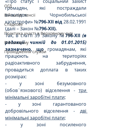
«
Про статус і соціальний захист 
ОГД
громадян, які постраждали 
внаслідок Чорнобильської 
Військові пенсії
катастрофи» №
796-XII від 
28.02.1991 
Спадкове
(далі – Закон №
796-XII).
Практика участі в Верховному суді
Так, в статті 39 Закону №
796-XII 
(в 
редакції чинній до 01.01.2015)
Військовому
зазначено, що 
громадянам, які 
Проходження служби
працюють на територіях 
радіоактивного забруднення, 
провадиться доплата в таких 
розмірах:
- у зоні безумовного 
(обов`язкового) відселення - 
три 
мінімальні заробітні плати;
- у зоні гарантованого 
добровільного відселення - 
дві 
мінімальні заробітні плати;
- у зоні посиленого 