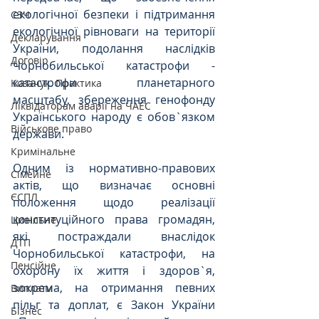
екологічної безпеки і підтримання 
СЗЧ
екологічної рівноваги на території 
Декларування
України, подолання наслідків 
Договір
Чорнобильської катастрофи - 
катастрофи планетарного 
Козачук. Практика
масштабу, збереження генофонду 
Ліквідаторам аварії на ЧАЕС
Українського народу є обов`язком 
Військове право
держави.
Кримінальне
Одним із нормативно-правових 
Сімейне
актів, що визначає основні 
ЄСПЛ
положення щодо реалізації 
конституційного права громадян, 
Цивільне
які постраждали внаслідок 
ДТП
Чорнобильської катастрофи, на 
Пенсійне
охорону їх життя і здоров`я, 
зокрема, на отримання певних 
Виплати
пільг та доплат, є Закон України 
Бізнес