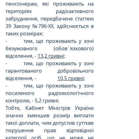
пенсіонерам, які проживають на 
територіях радіоактивного 
забруднення, передбачене статтею 
39 Закону №796-ХІІ, здійснюється в 
таких розмірах:
-       
тим, що проживають у зоні 
безумовного (обов`язкового) 
відселення, - 
13,2 гривні;
-       
тим, що проживають у зоні 
гарантованого добровільного 
відселення, -                 
10,5 гривні;
-       
тим, що проживають у зоні 
посиленого радіоекологічного 
контролю, - 5,2 гривні.
Тобто, Кабінет Міністрів України 
значно зменшив розмір виплати 
такої доплати, чим допустив суттєве 
порушення прав відповідної 
категорії осіб, що не може не 