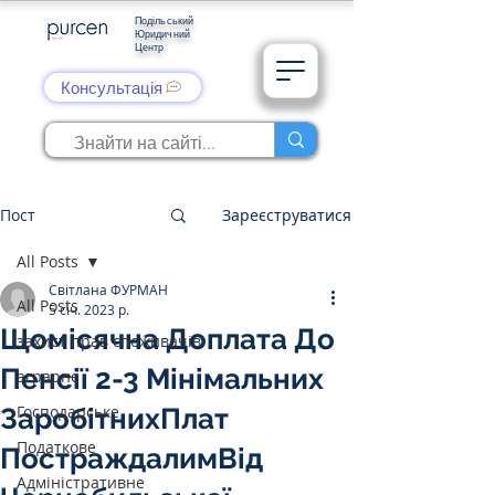
Подільський
Юридичний
Центр
Консультація
Пост
Зареєструватися
All Posts
Світлана ФУРМАН
All Posts
5 січ. 2023 р.
Щомісячна Доплата До
захист прав споживачів
Пенсії 2-3 Мінімальних
аграрне
Господарське
ЗаробітнихПлат
Податкове
ПостраждалимВід
Адміністративне