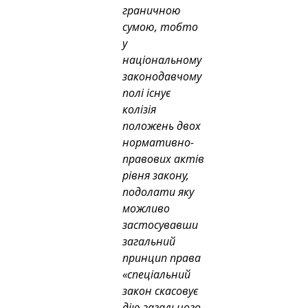
граничною 
сумою, тобто 
у 
національному 
законодавчому 
полі існує 
колізія 
положень двох 
нормативно-
правових актів 
рівня закону, 
подолати яку 
можливо 
застосувавши 
загальний 
принцип права 
«спеціальний 
закон скасовує 
дію загального 