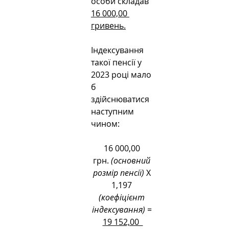
особи складав 
16 000,00 
гривень.
Індексування 
такої пенсії у 
2023 році мало 
б 
здійснюватися 
наступним 
чином:
16 000,00 
грн.
 (основний 
розмір пенсії) 
Х 
1,197 
(коефіцієнт 
індексування) = 
19 152,00  