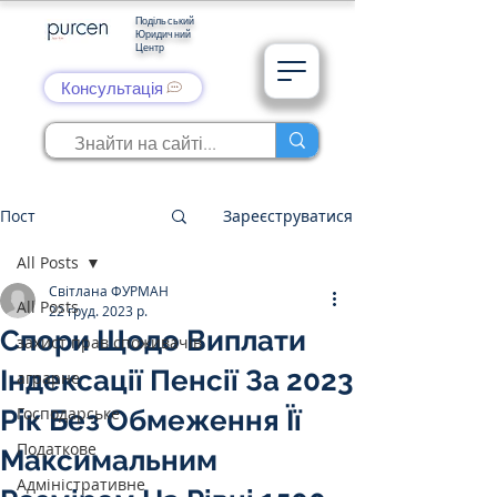
Подільський
Юридичний
Центр
Консультація
Пост
Зареєструватися
All Posts
Світлана ФУРМАН
All Posts
22 груд. 2023 р.
Спори Щодо Виплати
захист прав споживачів
Індексації Пенсії За 2023
аграрне
Господарське
Рік Без Обмеження Її
Податкове
Максимальним
Адміністративне