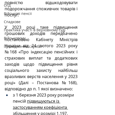
повністю відшкодовувати 
ОГД
подорожчання споживчих товарів і 
Військові пенсії
послуг.
Спадкове
У 2023 році таке підвищення 
Практика участі в Верховному суді
грошових доходів передбачено 
Військовому
постановою Кабінету Міністрів 
України від 24 лютого 2023 року 
Проходження служби
№168 «Про індексацію пенсійних і 
страхових виплат та додаткових 
заходів щодо підвищення рівня 
соціального захисту найбільш 
вразливих верств населення у 2023 
році» (Далі – Постанова №168), 
відповідно до п. 1 якої визначено:
з 1 березня 2023 року розміри 
пенсій 
підвищуються із 
застосуванням коефіцієнта 
збільшення у розмірі 1,197.