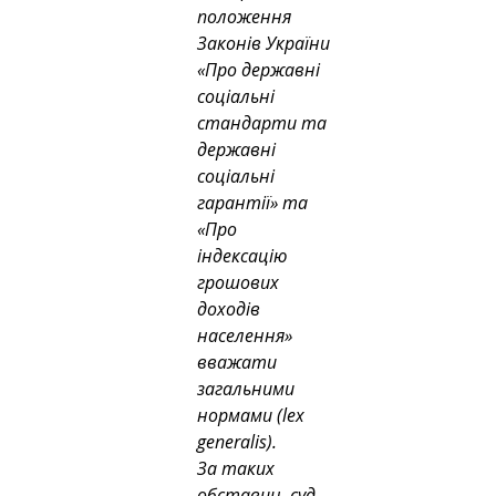
положення 
Законів України 
«Про державні 
соціальні 
стандарти та 
державні 
соціальні 
гарантії» та 
«Про 
індексацію 
грошових 
доходів 
населення» 
вважати 
загальними 
нормами (lex 
generalis).
За таких 
обставин, суд 