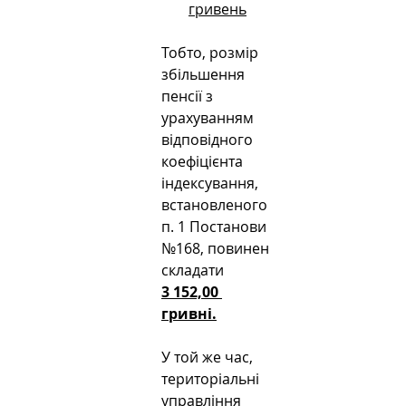
гривень
Тобто, розмір 
збільшення 
пенсії з 
урахуванням 
відповідного 
коефіцієнта 
індексування, 
встановленого 
п. 1 Постанови 
№168, повинен 
складати 
3 152,00 
гривні.
У той же час, 
територіальні 
управління 