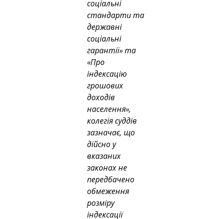
соціальні 
стандарти та 
державні 
соціальні 
гарантії» та 
«Про 
індексацію 
грошових 
доходів 
населення», 
колегія суддів 
зазначає, що 
дійсно у 
вказаних 
законах не 
передбачено 
обмеження 
розміру 
індексації 