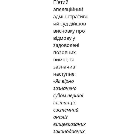
П’ятий 
апеляційний 
адміністративн
ий суд дійшов 
висновку про 
відмову у 
задоволені 
позовних 
вимог, та 
зазначив 
наступне:
«Як вірно 
зазначено 
судом першої 
інстанції, 
системний 
аналіз 
вищевказаних 
законодавчих 