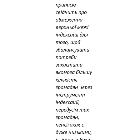
приписів 
свідчить про 
обмеження 
верхньої межі 
індексації для 
того, щоб 
збалансувати 
потреби 
захистити 
якомога більшу 
кількість 
громадян через 
інструмент 
індексації, 
передусім тих 
громадян, 
пенсії яких є 
дуже низькими, 
і з іншого боку, 