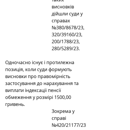
висновків 
дійшли суди у 
справах 
№380/8678/23, 
320/39160/23, 
200/1788/23, 
280/5289/23.
Одночасно існує і протилежна 
позиція, коли суди формують 
висновки про правомірність 
застосування до нарахування та 
виплати індексації пенсії 
обмеження у розмірі 1500,00 
гривень.
Зокрема у 
справі 
№420/21177/23 