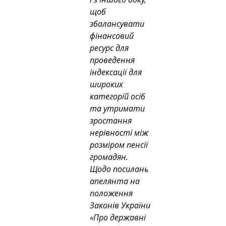
щоб 
збалансувати 
фінансовий 
ресурс для 
проведення 
індексації для 
широких 
категорій осіб 
та утримати 
зростання 
нерівності між 
розміром пенсії 
громадян.
Щодо посилань 
апелянта на 
положення 
Законів України 
«Про державні 