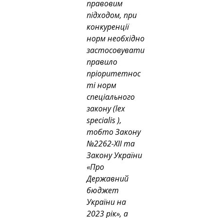
правовим 
підходом, при 
конкуренції 
норм необхідно 
застосовувати 
правило 
пріоритетнос
ті норм 
спеціального 
закону (lex 
specialis ), 
тобто Закону 
№2262-XII та 
Закону України 
«Про 
Державний 
бюджет 
України на 
2023 рік», а 