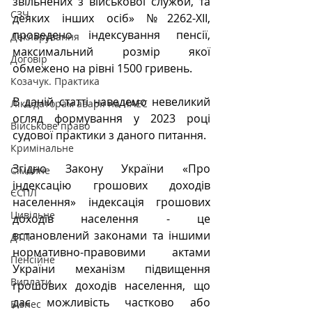
звільнених з військової служби, та 
СЗЧ
деяких інших осіб» №2262-ХІІ, 
проведено індексування пенсії, 
Декларування
максимальний розмір якої 
Договір
обмежено на рівні 1500 гривень.
Козачук. Практика
В даній статті наведемо невеликий 
Ліквідаторам аварії на ЧАЕС
огляд формування у 2023 році 
Військове право
судової практики з даного питання.
Кримінальне
Згідно Закону України «Про 
Сімейне
індексацію грошових доходів 
ЄСПЛ
населення» індексація грошових 
Цивільне
доходів населення
- це 
встановлений законами та іншими 
ДТП
нормативно-правовими актами 
Пенсійне
України механізм підвищення 
Виплати
грошових доходів населення, що 
дає можливість частково або 
Бізнес