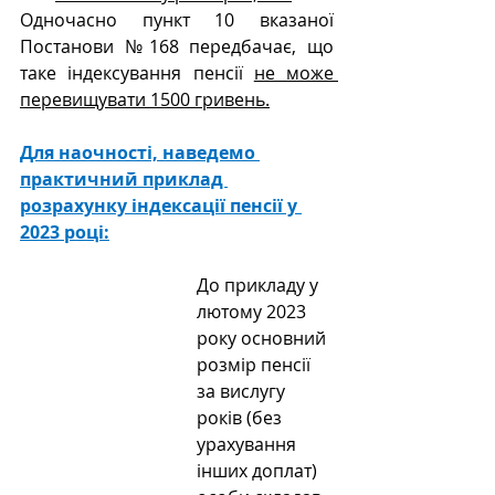
Одночасно пункт 10 вказаної 
Постанови №168 передбачає, що 
таке індексування пенсії 
не може 
перевищувати 1500 гривень.
Для наочності, наведемо 
практичний приклад 
розрахунку індексації пенсії у 
2023 році:
До прикладу у 
лютому 2023 
року основний 
розмір пенсії 
за вислугу 
років (без 
урахування 
інших доплат) 