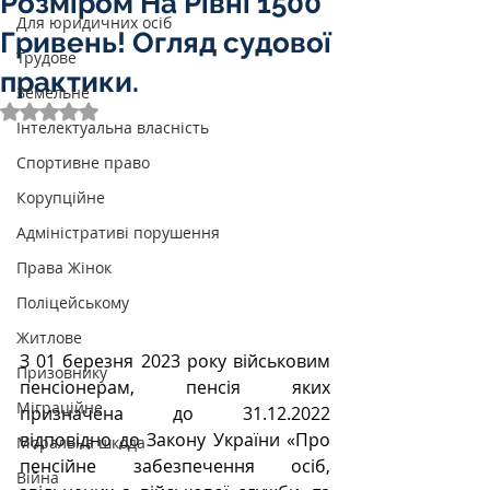
Розміром На Рівні 1500
Для юридичних осіб
Гривень! Огляд судової
Трудове
практики.
Земельне
Оцінка: NaN з 5 зірок.
Інтелектуальна власність
Спортивне право
Корупційне
Адміністративі порушення
Права Жінок
Поліцейському
Житлове
З 01 березня 2023 року військовим 
Призовнику
пенсіонерам, пенсія яких 
Міграційне
призначена до 31.12.2022 
відповідно до Закону України «Про 
Моральна шкода
пенсійне забезпечення осіб, 
Війна