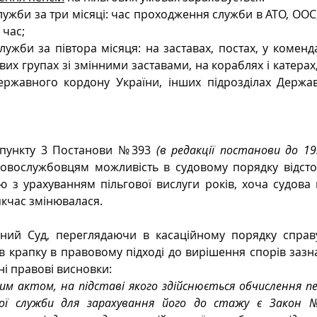
лужби за три місяці: час проходження служби в АТО, ООС,
 час;
лужби за півтора місяця: на заставах, постах, у коменда
их групах зі змінними заставами, на кораблях і катерах,
ержавного кордону України, інших підрозділах Держав
пункту 3 Постанови №393 
(в редакції постанови до 19.
ковослужбовцям можливість в судовому порядку відстоя
 з урахуванням пільгової вислуги років, хоча судова 
кчас змінювалася. 
вний Суд, переглядаючи в касаційному порядку справу
 крапку в правовому підході до вирішення спорів зазначе
і правові висновки:
им актом, на підставі якого здійснюється обчислення пе
вої служби для зарахування його до стажу є Закон №22