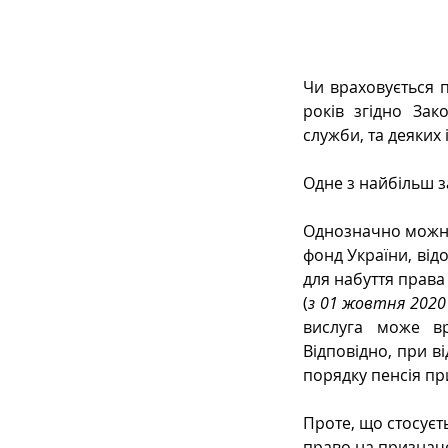
Сімейне
ЄСПЛ
Чи враховується п
років згідно Зак
служби, та деяких 
Одне з найбільш 
Однозначно можна 
фонд України, відо
для набуття права
(
з 01 жовтня 2020 
вислуга може вр
Відповідно, при в
порядку пенсія пр
Проте, що стосуєть
право на призначе