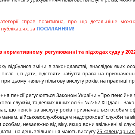
 
категорії справ позитивна, про що детальніше можн
публікаціях, за
ПОСИЛАННЯМ!
 нормативному  регулюванні та підходах суду у 2022
ку відбулися зміни в законодавстві, внаслідок яких осо
після цієї дати, відстояти набуття права на призначення
 при цьому наявну пільгову вислугу років, на практиці п
ня пенсії регулюється Законом України «Про пенсійне з
ової служби, та деяких інших осіб» №2262-XII (далі – Закон
ає, що пенсія за вислугу років призначається особам офі
манам, військовослужбовцям надстрокової служби та вій
особам, незалежно від віку, якщо вони звільнені зі служ
ї дати і на день звільнення мають вислугу 
25 календарних 