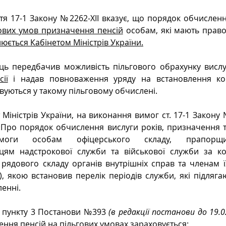
ття 17-1 Закону №2262-XII вказує, що порядок обчисленн
ових умов призначення пенсій
 особам, які мають право
юється Кабінетом Міністрів України.
ць передбачив можливість пільгового обрахунку вислу
ії
 і надав повноваження уряду на встановлення кон
овуються у такому пільговому обчислені.
 Міністрів України, на виконання вимог ст. 17-1 Закону 
Про порядок обчислення вислуги років, призначення та
моги особам офіцерського складу, прапорщик
цям надстрокової служби та військової служби за ко
рядового складу органів внутрішніх справ та членам їхн
 якою встановив перелік періодів служби, які підляга
енні.
о пункту 3 Постанови №393
 (в редакції постанови до 19.0
ення пенсій
 на пільгових умовах зараховується: