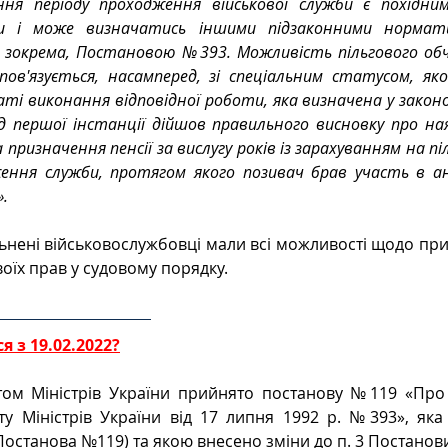
ння періоду проходження військової служби є похідним
ви і може визначатись іншими підзаконними нормати
 зокрема, Постановою №393. Можливість пільгового обч
 пов'язується, насамперед, зі спеціальним статусом, яко
ті виконання відповідної роботи, яка визначена у законо
д першої інстанції дійшов правильного висновку про ная
 призначення пенсії за вислугу років із зарахуванням на пі
ення служби, протягом якого позивач брав участь в а
».
ьнені військовослужбовці мали всі можливості щодо при
своїх прав у судовому порядку.
я з 19.02.2022?
етом Міністрів України прийнято постанову №119 «Про 
ту Міністрів України від 17 липня 1992 р. №393», яка
 Постанова №119) та якою внесено зміни до п. 3 Постанов