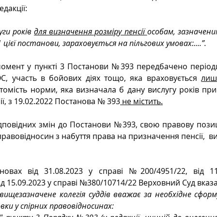
дакції: 
уги років 
для визначення розміру пенсії 
особам, зазначени
 цієї постанови, зараховується на пільгових умовах:....”.
момент у пункті 3 Постанови №393 передбачено періоди
С, участь в бойових діях тощо, яка враховується 
лиш
томість норми, яка визначала б дану вислугу років при 
ї, з 19.02.2022 Постанова № 393
 не містить.
дповідних змін до Постанови №393, свою правову позиц
равовідносин з набуття права на призначення пенсії,  в
овах від 31.08.2023 у справі №200/4951/22, від 11.
ід 15.09.2023 у справі №380/10714/22 Верховний Суд вказ
 вищезазначене колегія суддів вважає за необхідне сфор
вки у спірних правовідносинах: