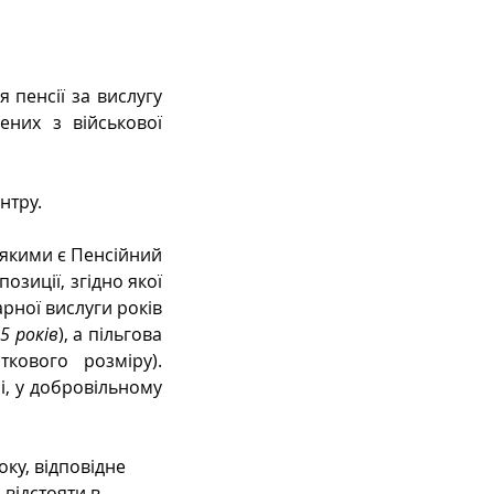
пенсії за вислугу 
них з військової 
нтру.
якими є Пенсійний 
зиції, згідно якої 
рної вислуги років 
5 років
), а пільгова 
кового розміру). 
, у добровільному 
ку, відповідне 
відстояти в 