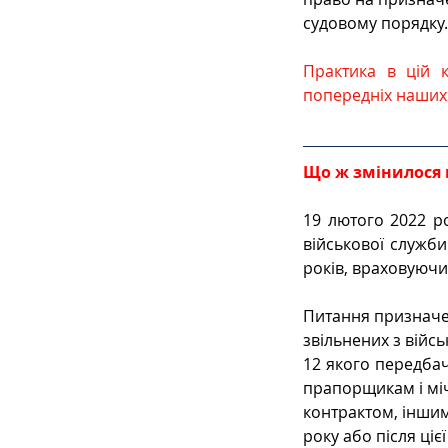
судовому порядку.
Практика в цій 
попередніх наших 
Що ж змінилося в
19 лютого 2022 ро
військової служби 
років, враховуючи
Питання призначен
звільнених з військ
12 якого передбач
прапорщикам і міч
контрактом, іншим 
року або після ціє