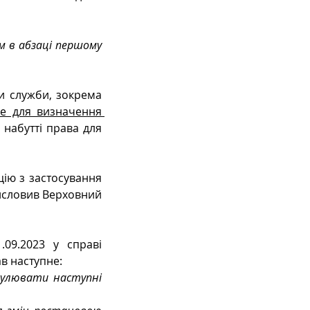
м в абзаці першому 
 служби, зокрема 
е для визначення 
набутті права для 
ію з застосування 
исловив Верховний 
09.2023 у справі 
ав наступне:
мулювати наступні 