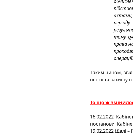
обчисле
підста
актами,
періоду
результа
тому су
права на
проходж
операції
Таким чином, звіл
пенсії та захисту 
То що ж змінилос
16.02.2022 Кабін
постанови Кабіне
19.02.2022 (Далі –