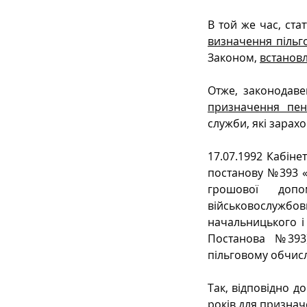
В той же час, ста
визначення пільг
Законом, 
встановл
Отже, законодаве
призначення пенс
служби, які зарах
17.07.1992 Кабінет
постанову №393 «
грошової допо
військовослужбов
начальницького і 
Постанова  №393),
пільговому обчисл
Так, відповідно д
років 
для признач