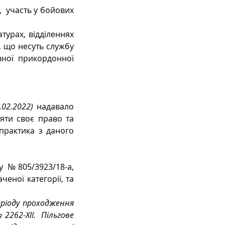
  участь у бойових 
турах, відділеннях 
 що несуть службу 
ної прикордонної 
02.2022) 
надавало 
ти своє право та 
практика з даного 
 №805/3923/18-а, 
ної категорії, та 
ріоду проходження 
62-XII. Пільгове 