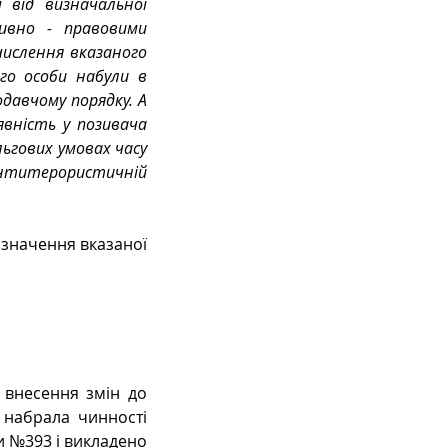
 від визначальної 
вно - правовими 
ислення вказаного 
го особи набули в 
давчому порядку. А 
вність у позивача 
льгових умовах часу 
нтитерористичній 
значення вказаної 
внесення змін до 
 набрала чинності 
и №393 і викладено 