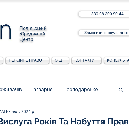
+380 68 300 90 44
Подільський
Замовити консультацію
Юридичний
Центр
ПЕНСІЙНЕ ПРАВО
ОГД
КОНТАКТИ
КОНСУЛЬТА
поживачів
аграрне
Господарське
МАН
7 лют. 2024 р.
стративне
Для юридичних осіб
Вислуга Років Та Набуття Пра