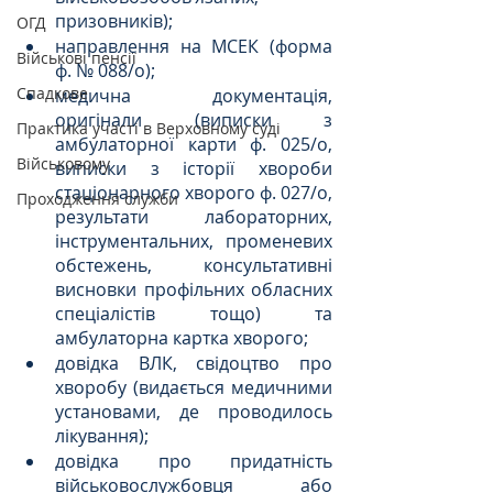
призовників);
ОГД
направлення на МСЕК (форма 
Військові пенсії
ф. № 088/о);
Спадкове
медична документація, 
оригінали (виписки з 
Практика участі в Верховному суді
амбулаторної карти ф. 025/о, 
Військовому
виписки з історії хвороби 
стаціонарного хворого ф. 027/о, 
Проходження служби
результати лабораторних, 
інструментальних, променевих 
обстежень, консультативні 
висновки профільних обласних 
спеціалістів тощо) та 
амбулаторна картка хворого;
довідка ВЛК, свідоцтво про 
хворобу (видається медичними 
установами, де проводилось 
лікування);
довідка про придатність 
військовослужбовця або 