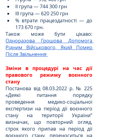
ІІ група — 744 300 грн
ІІІ група — 620 250 грн
% втрати працездатності — до 
173 670 грн.
Також може бути цікаво: 
Одноразова Грошова Допомога 
Рідним Військового, Який Помер 
Після Звільнення 
Зміни в процедурі на час дії 
правового режиму воєнного 
стану
Постанова від 08.03.2022 р. № 225 
«Деякі питання порядку 
проведення медико-соціальної 
експертизи на період дії воєнного 
стану на території України” 
визначає, що повторний огляд, 
строк якого припав на період дії 
воєнного стану, переноситься на 