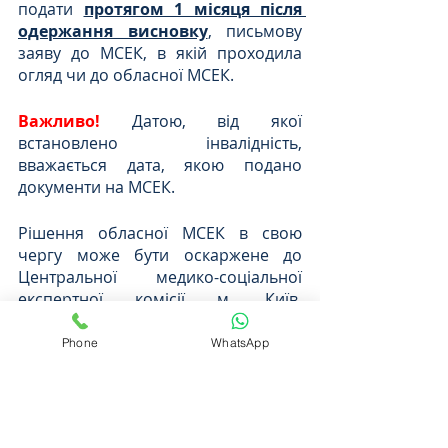
подати 
протягом 1 місяця після 
одержання висновку
, письмову 
заяву до МСЕК, в якій проходила 
огляд чи до обласної МСЕК.
Важливо!
 Датою, від якої 
встановлено інвалідність, 
вважається дата, якою подано 
документи на МСЕК.
Рішення обласної МСЕК в свою 
чергу може бути оскаржене до 
Центральної медико-соціальної 
експертної комісії м. Київ. 
Центральна медико-соціальна 
експертна комісія Міністерства 
Phone
WhatsApp
охорони здоров’я України 
проводить перевірку 
обґрунтованості рішень, прийнятих 
обласними комісіями, в разі 