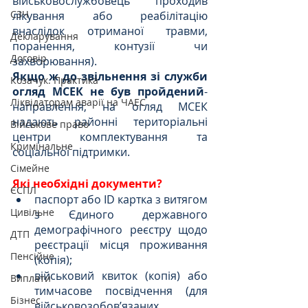
військовослужбовець проходив 
СЗЧ
лікування або реабілітацію 
внаслідок отриманої травми, 
Декларування
поранення, контузії чи 
Договір
захворювання).
Якщо ж до звільнення зі служби 
Козачук. Практика
огляд МСЕК не був пройдений
- 
Ліквідаторам аварії на ЧАЕС
направлення, на огляд МСЕК 
надають районні територіальні 
Військове право
центри комплектування та 
Кримінальне
соціальної підтримки.
Сімейне
Які необхідні документи?
ЄСПЛ
паспорт або ID картка з витягом 
Цивільне
з Єдиного державного 
демографічного реєстру щодо 
ДТП
реєстрації місця проживання 
Пенсійне
(копія);
військовий квиток (копія) або 
Виплати
тимчасове посвідчення (для 
Бізнес
військовозобов’язаних, 