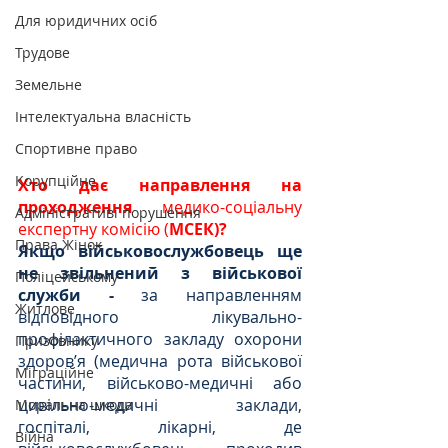
Для юридичних осіб
Трудове
Земельне
Інтелектуальна власність
Спортивне право
Корупційне
Хто дає направлення на 
проходження 
медико-соціальну 
Адміністративі порушення
експертну комісію (
МСЕК)?
Права Жінок
Якщо військовослужбовець ще 
не звільнений з військової 
Поліцейському
служби -
 за направленням 
Житлове
відповідного лікувально-
профілактичного закладу охорони 
Призовнику
здоров’я (медична рота військової 
Міграційне
частини, військово-медичні або 
цивільно-медичні заклади, 
Моральна шкода
госпіталі, лікарні, де 
Війна