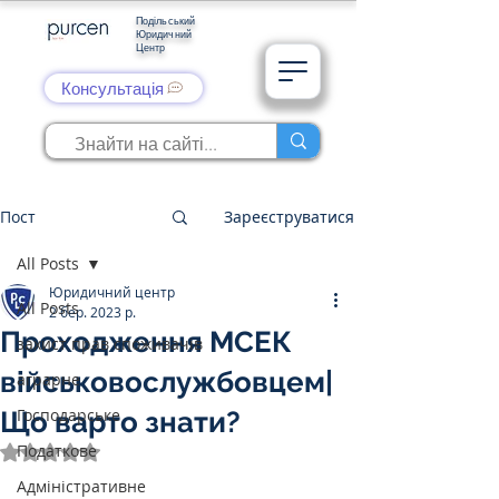
Подільський
Юридичний
Центр
Консультація
Пост
Зареєструватися
All Posts
Юридичний центр
All Posts
2 бер. 2023 р.
Проходження МСЕК
захист прав споживачів
військовослужбовцем|
аграрне
Господарське
Що варто знати?
Податкове
Оцінка: NaN з 5 зірок.
Адміністративне