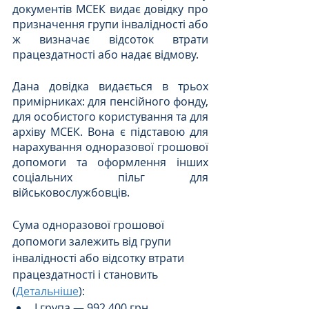
документів МСЕК видає довідку про 
призначення групи інвалідності або 
ж визначає відсоток втрати 
працездатності або надає відмову. 
Дана довідка видається в трьох 
примірниках: для пенсійного фонду, 
для особистого користування та для 
архіву МСЕК. Вона є підставою для 
нарахування одноразової грошової 
допомоги та оформлення інших 
соціальних пільг для 
військовослужбовців.
Сума одноразової грошової 
допомоги залежить від групи 
інвалідності або відсотку втрати 
працездатності і становить 
(
Детальніше
):
І група — 992 400 грн