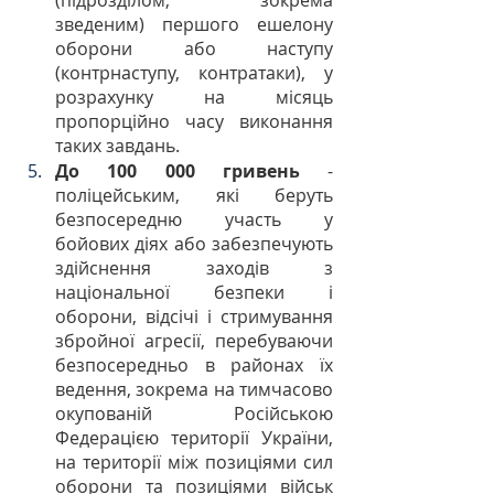
(підрозділом, зокрема 
зведеним) першого ешелону 
оборони або наступу 
(контрнаступу, контратаки), у 
розрахунку на місяць 
пропорційно часу виконання 
таких завдань.
До 100 000 гривень
 - 
поліцейським, які беруть 
безпосередню участь у 
бойових діях або забезпечують 
здійснення заходів з 
національної безпеки і 
оборони, відсічі і стримування 
збройної агресії, перебуваючи 
безпосередньо в районах їх 
ведення, зокрема на тимчасово 
окупованій Російською 
Федерацією території України, 
на території між позиціями сил 
оборони та позиціями військ 