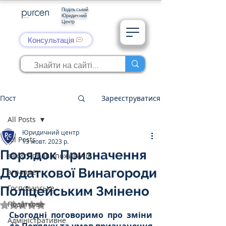
Подільський
Юридичний
Центр
Консультація
Пост
Зареєструватися
All Posts
Юридичний центр
All Posts
13 жовт. 2023 р.
Порядок Призначення
захист прав споживачів
Додаткової Винагороди
аграрне
Господарське
Поліцейським Змінено
Податкове
Оцінка: NaN з 5 зірок.
Сьогодні поговоримо про зміни 
Адміністративне