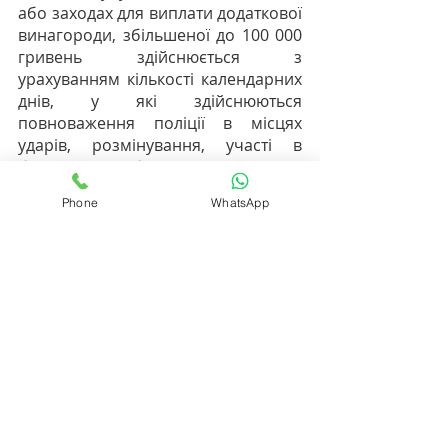
або заходах для виплати додаткової 
винагороди, збільшеної до 100 000 
гривень здійснюється з 
урахуванням кількості календарних 
днів, у які здійснюються 
повноваження поліції в місцях 
ударів, розмінування, участі в 
бойових діях або заходах.
Розмір додаткової винагороди за 1 
Phone
WhatsApp
календарний день визначається 
шляхом ділення максимального 
розміру (2350, 10000, 30000, 50000 
або 100000 гривень) на кількість 
календарних днів у відповідному 
календарному місяці та 
встановлюється у відповідний день 
залежно від наявності обставин, 
передбачених пунктом 2 цих 
Порядку та умов.