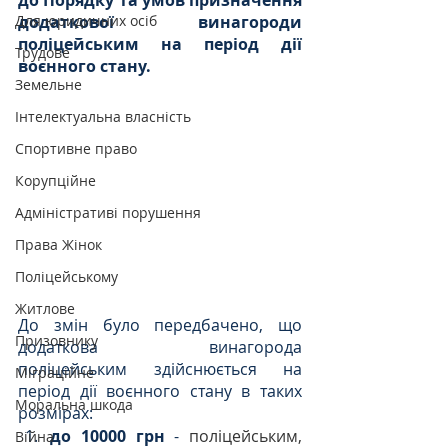
до Порядку та умов призначення 
Для юридичних осіб
додаткової винагороди 
поліцейським на період дії 
Трудове
воєнного стану.
Земельне
Інтелектуальна власність
Спортивне право
Корупційне
Адміністративі порушення
Права Жінок
Поліцейському
Житлове
До змін було передбачено, що 
Призовнику
додаткова винагорода 
поліцейським здійснюється на 
Міграційне
період дії воєнного стану в таких 
Моральна шкода
розмірах: 
до 10000 грн
 - 
поліцейським, 
Війна