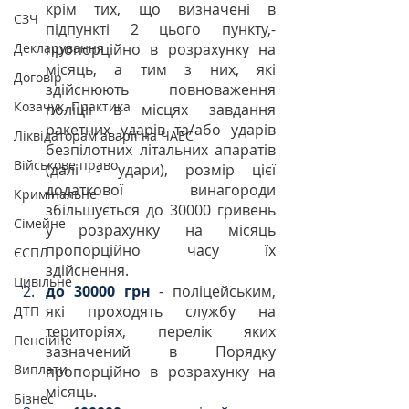
крім тих, що визначені в 
СЗЧ
підпункті 2 цього пункту,- 
Декларування
пропорційно в розрахунку на 
місяць, а тим з них, які 
Договір
здійснюють повноваження 
Козачук. Практика
поліції в місцях завдання 
ракетних ударів та/або ударів 
Ліквідаторам аварії на ЧАЕС
безпілотних літальних апаратів 
Військове право
(далі - удари), розмір цієї 
додаткової винагороди 
Кримінальне
збільшується до 30000 гривень 
Сімейне
у розрахунку на місяць 
пропорційно часу їх 
ЄСПЛ
здійснення.
Цивільне
до 30000 грн
 - 
поліцейським, 
які проходять службу на 
ДТП
територіях, перелік яких 
Пенсійне
зазначений в Порядку 
Виплати
пропорційно в розрахунку на 
місяць.
Бізнес