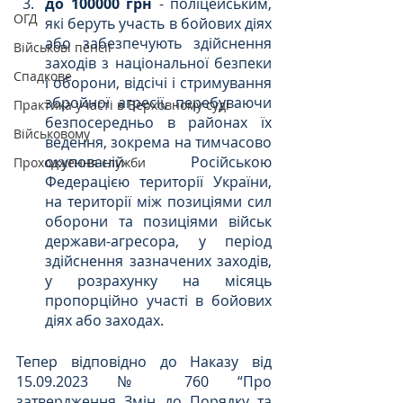
до 100000 грн
 - поліцейським, 
ОГД
які беруть участь в бойових діях 
або забезпечують здійснення 
Військові пенсії
заходів з національної безпеки 
Спадкове
і оборони, відсічі і стримування 
збройної агресії, перебуваючи 
Практика участі в Верховному суді
безпосередньо в районах їх 
Військовому
ведення, зокрема на тимчасово 
окупованій Російською 
Проходження служби
Федерацією території України, 
на території між позиціями сил 
оборони та позиціями військ 
держави-агресора, у період 
здійснення зазначених заходів, 
у розрахунку на місяць 
пропорційно участі в бойових 
діях або заходах.
Тепер відповідно до Наказу від 
15.09.2023 № 760 “Про 
затвердження Змін до Порядку та 