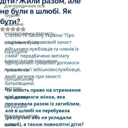
діти?Жили разом, але
Для юридичних осіб
не були в шлюбі. Як
Трудове
бути?
Земельне
Оцінка: NaN з 5 зірок.
Інтелектуальна власність
Статею 16 Закону України "Про 
соціальний і правовий захист 
Спортивне право
військовослужбовців та членів їх 
Корупційне
сімей" передбачено виплату 
Адміністративі порушення
одноразової грошової допомоги 
членам сім'ї військовослужбовця, 
Права Жінок
який загинув при захисті 
Поліцейському
Батьківщини. 
Житлове
Чи мають право на отримання 
цієї допомоги жінка, яка 
Призовнику
проживала разом із загиблим, 
Міграційне
але в шлюбі не перебувала 
Моральна шкода
(розлучені або не укладали 
шлюб), а також повнолітні діти?
Війна