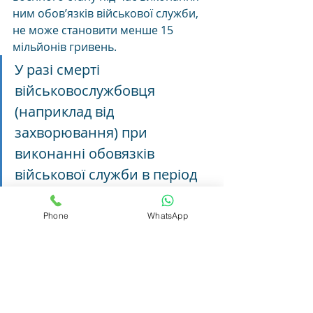
ним обов’язків військової служби, 
не може становити менше 15 
мільйонів гривень. 
У разі смерті 
військовослужбовця 
(наприклад від 
захворювання) при 
виконанні обовязків 
військової служби в період 
воєнного стану не може 
становити менше 15 млн. 
Phone
WhatsApp
гривень.
Тобто ключовим в даному випадку 
є наявність воєнного стану і смерть 
при виконанні  обов'язків 
військової служби. 