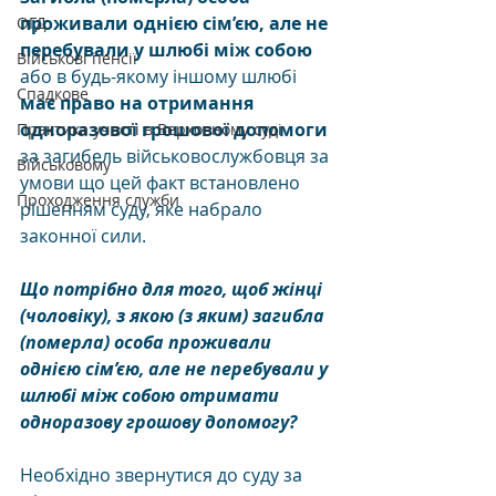
проживали однією сім’єю, але не 
ОГД
перебували у шлюбі між собою
Військові пенсії
або в будь-якому іншому шлюбі 
Спадкове
має право на отримання 
одноразової грошової допомоги
Практика участі в Верховному суді
за загибель військовослужбовця за 
Військовому
умови що цей факт встановлено 
Проходження служби
рішенням суду, яке набрало 
законної сили.
Що потрібно для того, щоб жінці 
(чоловіку), з якою (з яким) загибла 
(померла) особа проживали 
однією сім’єю, але не перебували у 
шлюбі між собою отримати 
одноразову грошову допомогу?
Необхідно звернутися до суду за 