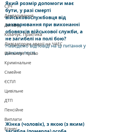
Який розмір допомоги має 
СЗЧ
бути, у разі смерті 
Декларування
військовослужбовця від 
захворювання при виконанні 
Договір
обовязків військової служби, а 
Козачук. Практика
не загибелі на полі бою?
Ліквідаторам аварії на ЧАЕС
Наведемо відповіді на ці питання у 
даному пості.
Військове право
Кримінальне
Сімейне
ЄСПЛ
Цивільне
ДТП
Пенсійне
Виплати
Жінка (чоловік), з якою (з яким) 
Бізнес
загибла (померла) особа 