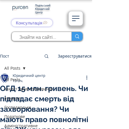
Подільський
Юридичний
Центр
Консультація
Пост
Зареєструватися
All Posts
Юридичний центр
All Posts
13 січ.
ОГД 15 млн. гривень. Чи
захист прав споживачів
підпадає смерть від
аграрне
Господарське
захворювання? Чи
Податкове
мають право повнолітні
Адміністративне