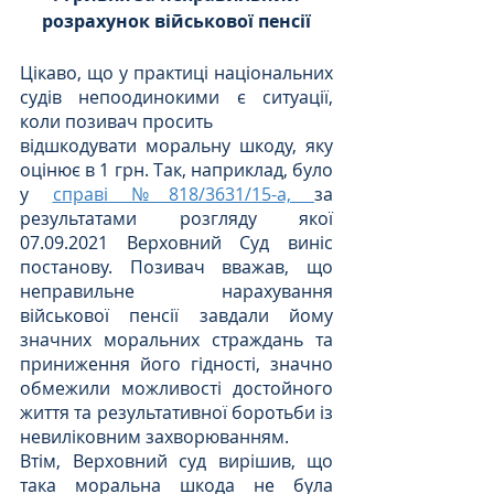
розрахунок військової пенсії
Цікаво, що у практиці національних 
судів непоодинокими є ситуації, 
коли позивач просить 
відшкодувати моральну шкоду, яку 
оцінює в 1 грн. Так, наприклад, було 
у 
справі №818/3631/15-а, 
за 
результатами розгляду якої 
07.09.2021 Верховний Суд виніс 
постанову. Позивач вважав, що 
неправильне нарахування 
військової пенсії завдали йому 
значних моральних страждань та 
приниження його гідності, значно 
обмежили можливості достойного 
життя та результативної боротьби із 
невиліковним захворюванням. 
Втім, Верховний суд вирішив, що 
така моральна шкода не була 