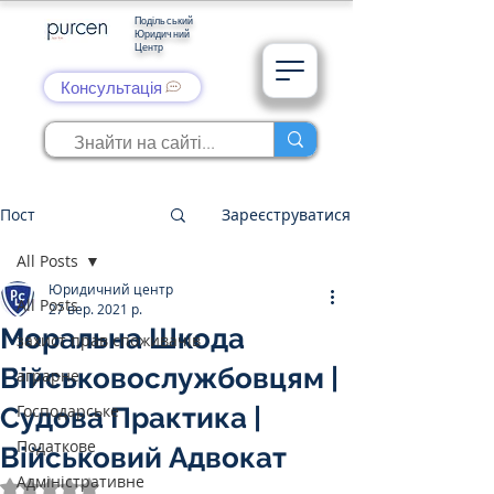
Подільський
Юридичний
Центр
Консультація
Пост
Зареєструватися
All Posts
Юридичний центр
All Posts
27 вер. 2021 р.
Моральна Шкода
захист прав споживачів
Військовослужбовцям |
аграрне
Господарське
Судова Практика |
Податкове
Військовий Адвокат
Адміністративне
Оцінка: NaN з 5 зірок.