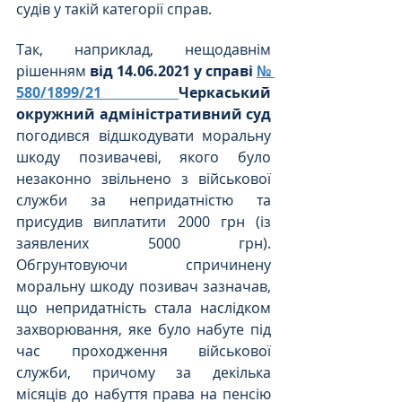
судів у такій категорії справ.
Так, наприклад, нещодавнім 
рішенням 
від 14.06.2021 у справі 
№ 
580/1899/21 
Черкаський 
окружний адміністративний суд
погодився відшкодувати моральну 
шкоду позивачеві, якого було 
незаконно звільнено з військової 
служби за непридатністю та 
присудив виплатити 2000 грн (із 
заявлених 5000 грн). 
Обгрунтовуючи спричинену 
моральну шкоду позивач зазначав, 
що непридатність стала наслідком 
захворювання, яке було набуте під 
час проходження військової 
служби, причому за декілька 
місяців до набуття права на пенсію 