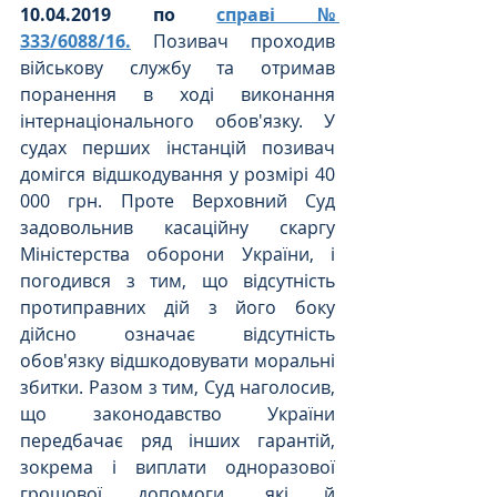
10.04.2019 по 
справі № 
333/6088/16.
 Позивач проходив 
військову службу та отримав 
поранення в ході виконання 
інтернаціонального обов'язку. У 
судах перших інстанцій позивач 
домігся відшкодування у розмірі 40 
000 грн. Проте Верховний Суд 
задовольнив касаційну скаргу 
Міністерства оборони України, і 
погодився з тим, що відсутність 
протиправних дій з його боку 
дійсно означає відсутність 
обов'язку відшкодовувати моральні 
збитки. Разом з тим, Суд наголосив, 
що законодавство України 
передбачає ряд інших гарантій, 
зокрема і виплати одноразової 
грошової допомоги, які й 