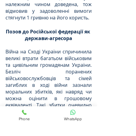
належним чином доведена, тож  
відмовив у задоволенні вимоги 
стягнути 1 гривню на його користь.
Позов до Російської федерації як 
держави-агресора
Війна на Сході України спричинила 
великі втрати багатьом військовим 
та цивільним громадянам України. 
Безліч поранених 
військовослужбовців та сімей 
загиблих в ході війни зазнали 
моральних збитків, які навряд чи 
можна оцінити в грошовому 
еквіваленті. Такі збитки очевидно 
пов'язані зі збройною агресією 
Російської Федерації, збройним 
Phone
WhatsApp
конфліктом, тимчасовою окупацією 
території України. 