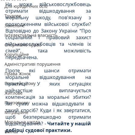
Чи може військовослужбовець 
Для юридичних осіб
отримати відшкодування за 
Трудове
моральну шкоду, пов'язану з 
проходженням військової служби? 
Земельне
Відповідно до Закону України “Про 
Інтелектуальна власність
соціальний і правовий захист 
військовослужбовців та членів їх 
Спортивне право
сімей”, така можливість 
Корупційне
передбачена. 
Адміністративі порушення
Проте які шанси отримати 
Права Жінок
моральне відшкодування на 
Поліцейському
практиці? У яких ситуаціях 
найчастіше виплачується 
Житлове
компенсація за моральні збитки? 
Призовнику
Які суми можна відшкодувати в 
такий спосіб? Куди і як звертатися, 
Міграційне
щоб безперешкодно отримати 
Моральна шкода
відшкодування? - 
Читайте у нашій 
добірці судової практики.
Війна