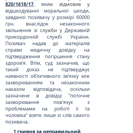
820/1618/17
, яким
відмовив у 
відшкодуванні моральної шкоди, 
завданої позивачу у розмірі 60000 
грн. внаслідок незаконного 
звільнення зі 
служби
 у Державній 
прикордонній службі України. 
Позивач надав до матеріалів 
справи медичну довідку на 
підтвердження погіршення стану 
здоров’я. Втім, суд зазначив, що 
такий доказ не підтверджує 
наявності об’єктивного зв’язку між 
захворюванням та незаконним 
наказом відповідача, оскільки 
зазначене в довідці "поточне 
захворювання пов'язує з 
проблемами на роботі її та 
чоловіка" взяте лише зі слів самого 
позивача. 
1
 гривня за неправильний 