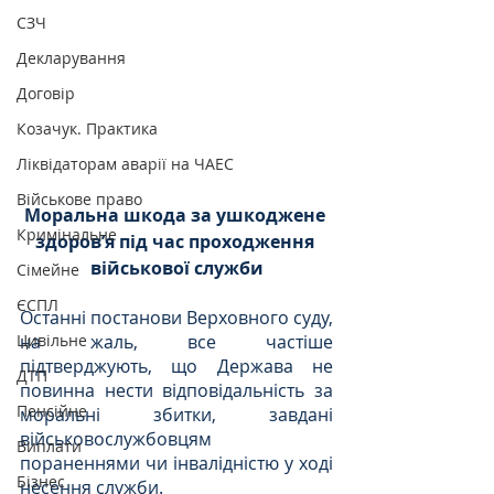
СЗЧ
Декларування
Договір
Козачук. Практика
Ліквідаторам аварії на ЧАЕС
Військове право
Моральна шкода за ушкоджене 
Кримінальне
здоров’я під час проходження 
військової служби
Сімейне
ЄСПЛ
Останні постанови Верховного суду, 
на жаль, все частіше 
Цивільне
підтверджують, що Держава не 
ДТП
повинна нести відповідальність за 
Пенсійне
моральні збитки, завдані 
військовослужбовцям 
Виплати
пораненнями чи інвалідністю у ході 
Бізнес
несення служби.