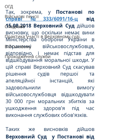
ОГД
Так, зокрема, у 
Постанові по 
Військові пенсії
справі №333/6091/16-ц
 від 
15.08.2018 Верховний Суд
 дійшов 
Спадкове
висновку, що оскільки немає вини 
Практика участі в Верховному суді
Міністерства оборони України в 
пораненні військовослужбовця, 
Військовому
відповідно, і немає підстав для 
Проходження служби
відшкодування моральної шкоди. У 
цій справі Верховний Суд скасував 
рішення судів першої та 
апеляційної інстанцій, які 
задовольнили вимогу 
військовослужбовця відшкодувати 
30 000 грн моральних збитків за 
ушкодження здоров'я під час 
виконання службових обов'язків.
Таких же висновків дійшов 
Верховний Суд  у Постанові від 