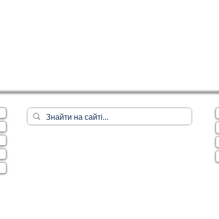
Цивільне
ДТП