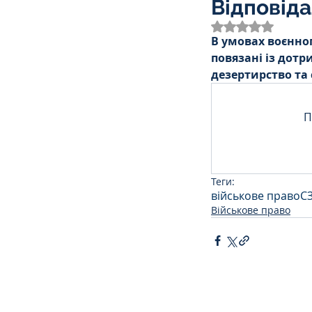
Відповіда
Трудове
Земельне
Оцінка: NaN з 
В умовах воєнног
повязані із дотр
Спортивне право
К
дезертирство та
П
Права Жінок
Поліц
Теги:
Міграційне
Мораль
військове право
С
Військове право
Декларування
Дог
Ліквідаторам аварії н