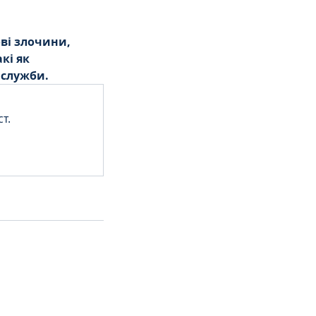
ві злочини, 
кі як 
 служби.
т.