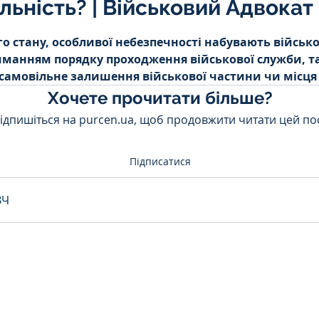
льність? | Військовий Адвокат
Інтелектуальна власність
5 зірок.
о стану, особливої небезпечності набувають військо
иманням порядку проходження військової служби, та
орупційне
Адміністративі порушення
 самовільне залишення військової частини чи місця
Хочете прочитати більше?
ідпишіться на purcen.ua, щоб продовжити читати цей пос
ейському
Житлове
Призовнику
Підписатися
на шкода
Війна
СЗЧ
ЗЧ
овір
Козачук. Практика
а ЧАЕС
Військове право
Кримінальне