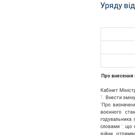
Уряду від
Про внесення з
Кабінет Мініст
1. Внести зміну
“Про визначенн
воєнного стан
годувальника, п
словами “, що
війни, отрима