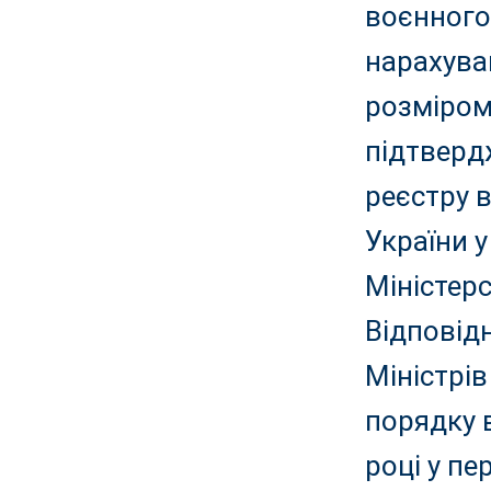
воєнного 
нарахува
розміром
підтверд
реєстру в
України у
Міністерс
Відповідн
Міністрів
порядку в
році у пе