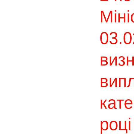
Міні
03.
виз
випл
кате
році