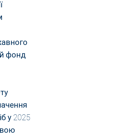
ї
м
жавного
ий фонд
ету
значення
б у 2025
овою