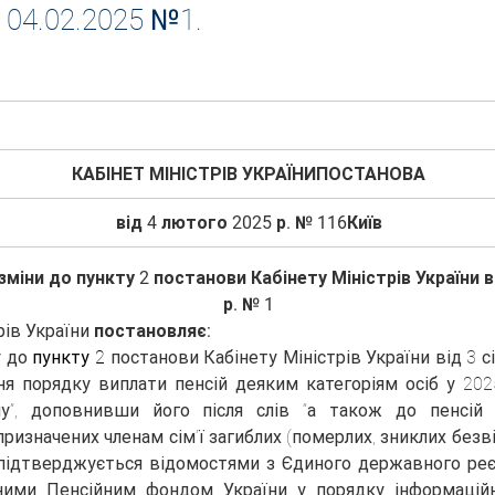
 04.02.2025 №1.
КАБІНЕТ МІНІСТРІВ УКРАЇНИПОСТАНОВА
від 4 лютого 2025 р. № 116Київ
міни до пункту 2 постанови Кабінету Міністрів України ві
р. № 1
рів України 
постановляє:
 до 
пункту 2
 постанови Кабінету Міністрів України від 3 сі
я порядку виплати пенсій деяким категоріям осіб у 2025
у”, доповнивши його після слів “а також до пенсій 
ризначених членам сім’ї загиблих (померлих, зниклих безвіс
 підтверджується відомостями з Єдиного державного реєс
ними Пенсійним фондом України у порядку інформаційно