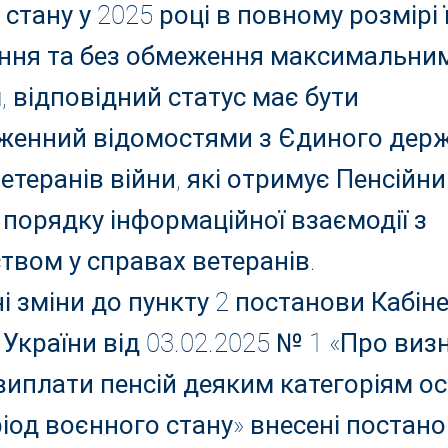
стану у 2025 році в повному розмірі ї
ння та без обмеження максимальни
, відповідний статус має бути
женний відомостями з Єдиного дер
етеранів війни, які отримує Пенсійн
 порядку інформаційної взаємодії з
твом у справах ветеранів.
і зміни до пункту 2 постанови Кабін
 України від 03.02.2025 № 1 «Про ви
иплати пенсій деяким категоріям осі
ріод воєнного стану» внесені постан