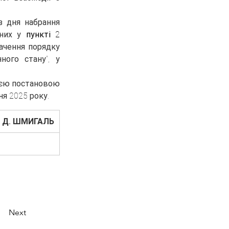
 дня набрання 
них у 
пункті 2
ачення порядку 
ого стану”, у 
ією постановою 
ня 2025 року.
Д. ШМИГАЛЬ
Next