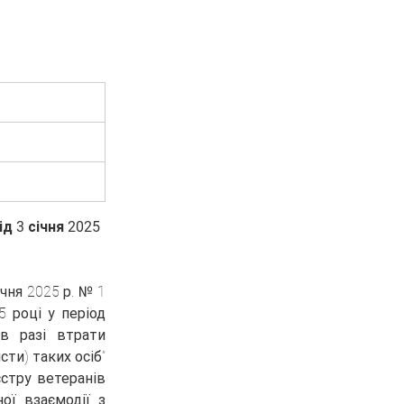
д 3 січня 2025 
чня 2025 р. № 1 
 році у період 
в разі втрати 
ти) таких осіб” 
тру ветеранів 
ї взаємодії з 