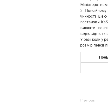
Міністерством 
2. Пенсійному
чинності цією
постанови Кабі
виплати пенсі
відповідність 
У разі коли у 
розмір пенсії п
Прем
Previous