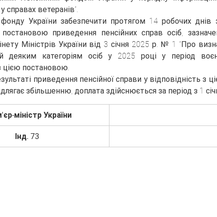
у справах ветеранів”.
 фонду України забезпечити протягом 14 робочих днів з
 постановою приведення пенсійних справ осіб, зазначе
нету Міністрів України від 3 січня 2025 р. № 1 “Про визн
й деяким категоріям осіб у 2025 році у період воєнн
з цією постановою.
результаті приведення пенсійної справи у відповідність з ц
ідлягає збільшенню, доплата здійснюється за період з 1 січ
'єр-міністр України
Інд. 73