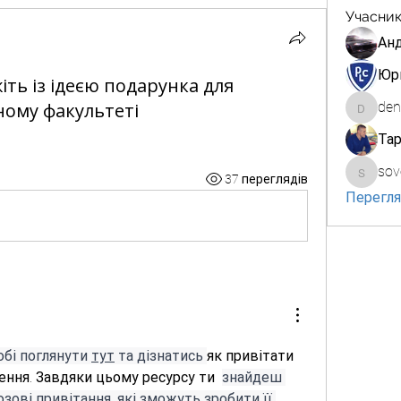
Учасни
Анд
Юр
іть із ідеєю подарунка для
ому факультеті
den
denis.m
Та
sov
sovocu
37 переглядів
Переглян
бі поглянути 
тут
 та дізнатись 
як привітати 
ння. Завдяки цьому ресурсу ти  
знайдеш 
озові привітання, які зможуть зробити її 