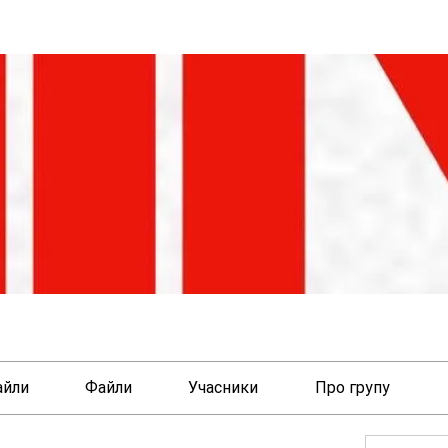
айли
Файли
Учасники
Про групу