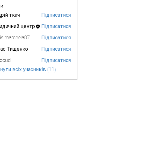
ки
рій ткач
Підписатися
идичний центр
Підписатися
is.marchela07
Підписатися
archela07
рас Тищенко
Підписатися
ocud
Підписатися
d
ути всіх учасників (11)