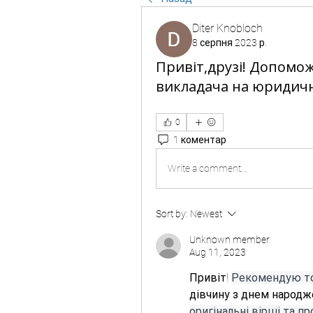
Diter Knobloch
8 серпня 2023 р.
Привіт,друзі! Допомож
викладача на юридичн
0
1 коментар
Write a comment...
Sort by:
Newest
Unknown member
Aug 11, 2023
Привіт! 
Рекомендую то
дівчину з днем народже
оригінальні вірші та пр