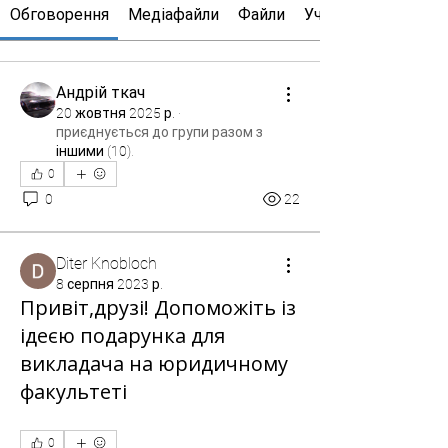
Обговорення
Медіафайли
Файли
Учасники
Андрій ткач
20 жовтня 2025 р.
·
приєднується до групи разом з
іншими (10)
.
0
0
22
Diter Knobloch
8 серпня 2023 р.
Привіт,друзі! Допоможіть із
ідеєю подарунка для
викладача на юридичному
факультеті
0