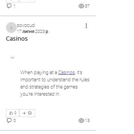
1
37
sovocud
sovocud
17 липня 2023 р.
Casinos
When playing at a 
Casinos
, it's 
important to understand the rules 
and strategies of the games 
you're interested in.
0
0
13