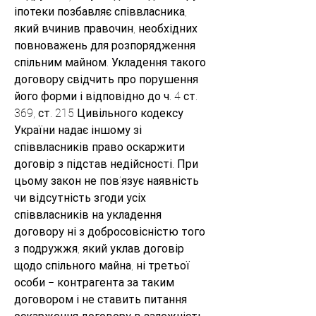
іпотеки позбавляє співвласника, 
який вчинив правочин, необхідних 
повноважень для розпорядження 
спільним майном. Укладення такого 
договору свідчить про порушення 
його форми і відповідно до ч. 4 ст. 
369, ст. 215 Цивільного кодексу 
України надає іншому зі 
співвласників право оскаржити 
договір з підстав недійсності. При 
цьому закон не пов’язує наявність 
чи відсутність згоди усіх 
співвласників на укладення 
договору ні з добросовісністю того 
з подружжя, який уклав договір 
щодо спільного майна, ні третьої 
особи − контрагента за таким 
договором і не ставить питання 