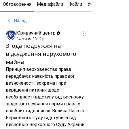
Обговорення
Медіафайли
Файли
Учасники
Назад
Юридичний центр
24 січня 2019 р.
Згода подружжя на
відсудження нерухомого
майна
Принцип верховенства права 
передбачає наявність правової 
визначеності, зокрема і при 
вирішенні питання щодо 
необхідності відступу від висновку 
щодо застосування норми права у 
подібних відносинах. Велика Палата 
Верховного Суду відступила від 
висновків Верховного Суду України 