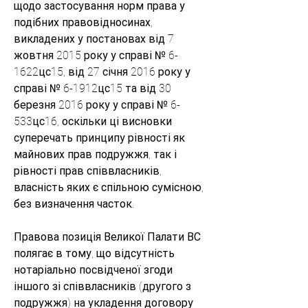
щодо застосування норм права у 
подібних правовідносинах, 
викладених у постановах від 7 
жовтня 2015 року у справі № 6-
1622цс15, від 27 січня 2016 року у 
справі № 6-1912цс15 та від 30 
березня 2016 року у справі № 6-
533цс16, оскільки ці висновки 
суперечать принципу рівності як 
майнових прав подружжя, так і 
рівності прав співвласників, 
власність яких є спільною сумісною, 
без визначення часток.
Правова позиція Великої Палати ВС 
полягає в тому, що відсутність 
нотаріально посвідченої згоди 
іншого зі співвласників (другого з 
подружжя) на укладення договору 