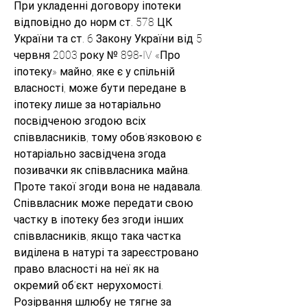
При укладенні договору іпотеки 
відповідно до норм ст. 578 ЦК 
України та ст. 6 Закону України від 5 
червня 2003 року № 898-IV «Про 
іпотеку» майно, яке є у спільній 
власності, може бути передане в 
іпотеку лише за нотаріально 
посвідченою згодою всіх 
співвласників, тому обов’язковою є 
нотаріально засвідчена згода 
позивачки як співвласника майна. 
Проте такої згоди вона не надавала. 
Співвласник може передати свою 
частку в іпотеку без згоди інших 
співвласників, якщо така частка 
виділена в натурі та зареєстровано  
право власності на неї як на 
окремий об’єкт нерухомості.
Розірвання шлюбу не тягне за 