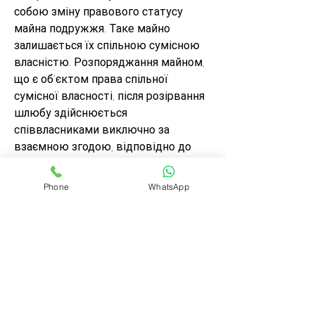
собою зміну правового статусу 
майна подружжя. Таке майно 
залишається їх спільною сумісною 
власністю. Розпоряджання майном, 
що є об’єктом права спільної 
сумісної власності, після розірвання 
шлюбу здійснюється 
співвласниками виключно за 
взаємною згодою, відповідно до 
положень ЦК України.
Phone
WhatsApp
Оскільки зазначене майно, набуте 
подружжям у шлюбі, належить 
дружині та чоловікові на праві 
спільної сумісної власності згідно зі 
ст. 60 СК України і вказана 
обставина не спростована, то 
оскаржуваний договір іпотеки 