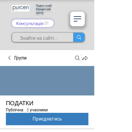
Подільський
Юридичний
Центр
Консультація
Групи
ПОДАТКИ
Публічна
·
3 учасники
Приєднатись