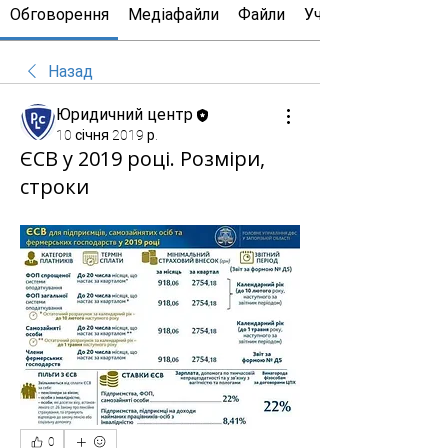
Обговорення
Медіафайли
Файли
Учасники
Назад
Юридичний центр
10 січня 2019 р.
ЄСВ у 2019 році. Розміри,
строки
0