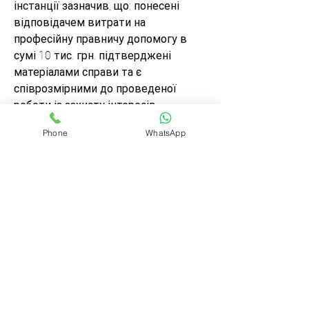
інстанції зазначив, що: понесені 
відповідачем витрати на 
професійну правничу допомогу в 
сумі 10 тис. грн. підтверджені 
матеріалами справи та є 
співрозмірними до проведеної 
роботи із захисту інтересів 
відповідача.
Phone
WhatsApp
Проте судом апеляційної інстанції 
не спростовано висновків суду 
першої інстанції стосовно того, що 
витрати відповідача на послуги 
адвоката не підтверджені 
належними фінансовими 
документами (оскільки судом 
першої інстанції встановлено, що 
відповідачем не надано суду 
видаткових касових ордерів або 
платіжних доручень про передачу 