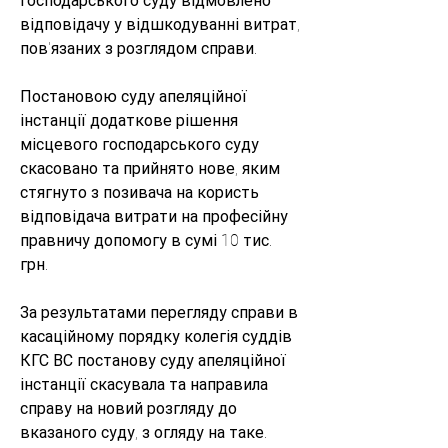
господарського суду відмовлено 
відповідачу у відшкодуванні витрат, 
пов'язаних з розглядом справи. 
Постановою суду апеляційної 
інстанції додаткове рішення 
місцевого господарського суду 
скасовано та прийнято нове, яким 
стягнуто з позивача на користь 
відповідача витрати на професійну 
правничу допомогу в сумі 10 тис. 
грн. 
За результатами перегляду справи в 
касаційному порядку колегія суддів 
КГС ВС постанову суду апеляційної 
інстанції скасувала та направила 
справу на новий розгляду до 
вказаного суду, з огляду на таке.