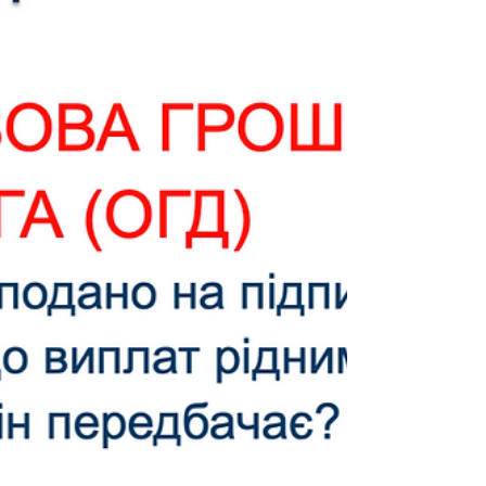
які документи потрібні та що робити у
випадку відмови.