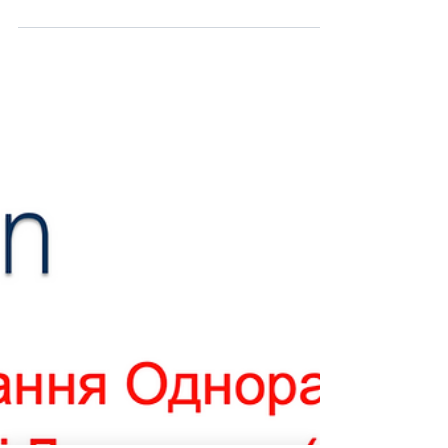
отримати
заборгованість!
З 1 січня 2026 року для тисяч
військовослужбовців Збройних Сил
України, Державної прикордонної
служби, Національної гвардії України
відкривається можливість перерахунку
грошового забезпечення в сторону
збільшення.