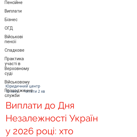
Пенсійне
Виплати
Бізнес
ОГД
Військові
пенсії
Спадкове
Практика
участі в
Верховному
суді
Військовому
Проходження
служби
Юридичний центр
10 лип.
Читати 2 хв
Виплати до Дня
Незалежності України