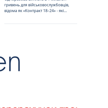
виникають проблеми
з виплатою і шляхи їх
врегулювання.
Одноразова виплата в 1 мільйон
гривень для військовослужбовців,
відома як «Контракт 18–24» - які
причини відмови у виплаті та шляхи
захисту свого права