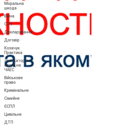
Моральна
шкода
Війна
СЗЧ
Декларування
Договір
Козачук.
Практика
Ліквідаторам
аварії на
ЧАЕС
Військове
право
Кримінальне
Сімейне
ЄСПЛ
Цивільне
ДТП