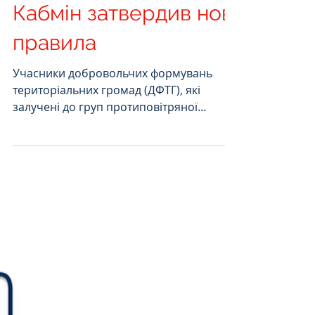
почнуть платити за
збиті «Шахеди»:
Кабмін затвердив нові
правила
Учасники добровольчих формувань
територіальних громад (ДФТГ), які
залучені до груп протиповітряної
оборони, зможуть отримувати грошову
винагороду за знищення ворожих
повітряних цілей. Кабінет Міністрів
України постановою №643 від 20 травня
2026 року визначив порядок
підтвердження збиття дронів та інших
об’єктів, а також механізм виплат.
Розповідаємо, хто має право на гроші,