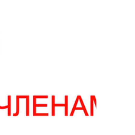
допомоги залежить від групи