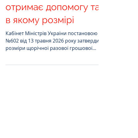
у 2026 році: хто
отримає допомогу та
в якому розмірі
Кабінет Міністрів України постановою
№602 від 13 травня 2026 року затвердив
розміри щорічної разової грошової
виплати до Дня Незалежності України.
Грошова допомога буде виплачена до
24 серпня 2026 року ветеранам війни,
членам сімей загиблих Захисників і
Захисниць України, особам з
інвалідністю внаслідок війни та іншим
категоріям громадян, визначеним
законодавством. Які суми виплат
встановлені у 2026 році? Особи з
інвалідністю внаслідок війни Розмір