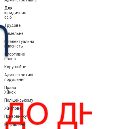
Адміністративне
Для
юридичних
осіб
Трудове
Земельне
Інтелектуальна
власність
Спортивне
право
Корупційне
Адміністративі
порушення
Права
Жінок
Поліцейському
Житлове
Призовнику
Міграційне