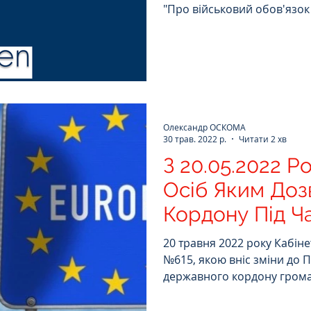
"Про військовий обов'язок і
Олександр ОСКОМА
30 трав. 2022 р.
Читати 2 хв
З 20.05.2022 
Осіб Яким До
Кордону Під Ч
Стану
20 травня 2022 року Кабін
№615, якою вніс зміни до
державного кордону грома