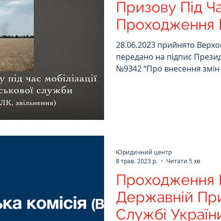
Призову Під Ча
льна власність
Спортивне право
Проходження В
Служби!
ативі порушення
Права Жінок
28.06.2023 прийнято Верхо
передано на підпис Презид
№9342 “Про внесення змі
ове
Призовнику
Міграційне
а
СЗЧ
Декларування
Договір
Юридичний центр
8 трав. 2023 р.
Читати 5 хв
квідаторам аварії на ЧАЕС
Військове право
Проходження 
Державній Пр
ЄСПЛ
Цивільне
ДТП
Службі Україн