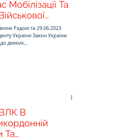
с Мобілізації Та
ійськової
вною Радою та 29.06.2023
енту України Закон України
н до деяких...
ВЛК В
икордонній
и Та