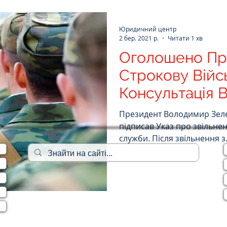
Юридичний центр
2 бер. 2021 р.
Читати 1 хв
Оголошено Пр
Строкову Війс
Консультація 
Адвоката
Президент Володимир Зеле
підписав Указ про звільнен
служби. Після звільнення з.