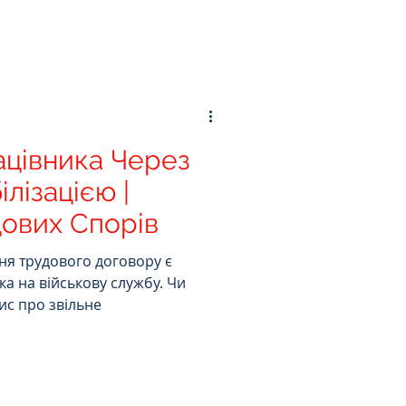
ацівника Через
лізацією |
дових Спорів
ня трудового договору є
ка на військову службу. Чи
ис про звільне