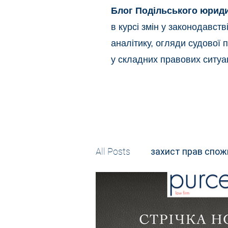
Блог Подільського юрид
в курсі змін у законодавст
аналітику, огляди судової 
у складних правових ситуац
All Posts
захист прав спож
Податкове
Адміністр