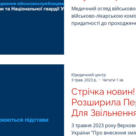
Національної Г
Медичний огляд військово
Варто знати
військово-лікарською комі
придатності до проходженн
Юридичний центр
3 трав. 2023 р.
Читати 1 хв
Стрічка новин
Розширила Пер
Для Звільнення
Служби!
3 травня 2023 року Верхов
України "Про внесення змін