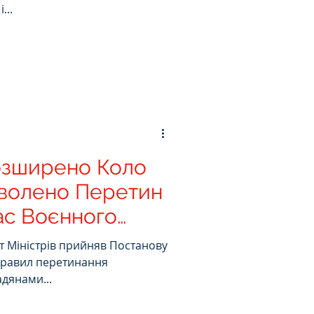
...
Розширено Коло
зволено Перетин
ас Воєнного
ет Міністрів прийняв Постанову
 Правил перетинання
дянами...