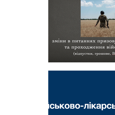
Земельне
Інтелектуа
Корупційне
Адміністр
Поліцейському
Житл
Моральна шкода
Війн
Козачук. Практика
Лі
Кримінальне
Сімейне