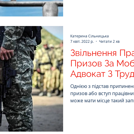
Катерина Сільницька
7 квіт. 2022 р.
Читати 2 хв
Звільнення Пр
Призов За Мобі
Адвокат З Тру
Однією з підстав припинен
призов або вступ працівни
може мати місце такий зап