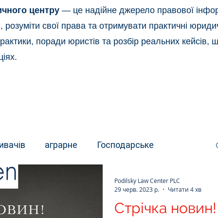
ичного центру
— це надійне джерело правової інформ
ві, розуміти свої права та отримувати практичні юрид
практики, поради юристів та розбір реальних кейсів,
іях.
ивачів
аграрне
Господарське
Podilsky Law Center PLC
ативне
Для юридичних осіб
Трудове
29 черв. 2023 р.
Читати 4 хв
Стрічка новин