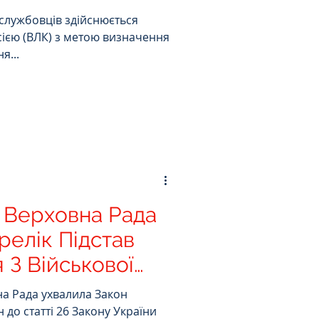
вардії України.
службовців здійснюється
сією (ВЛК) з метою визначення
я...
! Верховна Рада
елік Підстав
 З Військової
на Рада ухвалила Закон
 до статті 26 Закону України