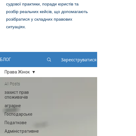
судової практики, поради юристів та
розбір реальних кейсів, що допомагають
розібратися у складних правових
ситуаціях.
Зареєструватися
БЛОГ
Права Жінок
All Posts
захист прав
споживачів
аграрне
Господарське
Податкове
Адміністративне