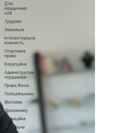
Для
юридичних
осіб
Трудове
Земельне
Інтелектуальна
власність
Спортивне
право
Корупційне
Адміністративі
порушення
Права Жінок
Поліцейському
Житлове
Призовнику
Міграційне
Моральна
шкода