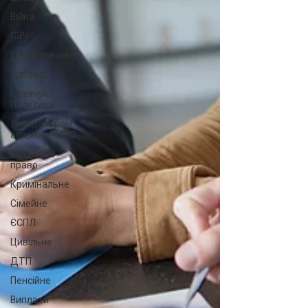
Війна
СЗЧ
Декларування
Договір
Козачук.
Практика
Ліквідаторам
аварії на ЧАЕС
Військове
право
Кримінальне
Сімейне
ЄСПЛ
Цивільне
ДТП
Пенсійне
Виплати