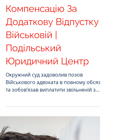
Юридичний центр
2 черв. 2021 р.
Читати 1 хв
Суд Зобовязав
Виплатити
Компенсацію За
Додаткову Відпустку
Військовій |
Подільський
Юридичний Центр
Окружний суд задоволив позов
Військового адвоката в повному обсязі
та зобов’язав виплатити звільненій з