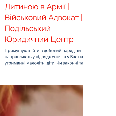
16 вер. 2021 р.
Читати 2 хв
Права Жінок з
Дитиною в Армії |
Військовий Адвокат |
Подільський
Юридичний Центр
Примушують йти в добовий наряд чи
направляють у відрядження, а у Вас на
утриманні малолітні діти. Чи законні такі
дії командування...