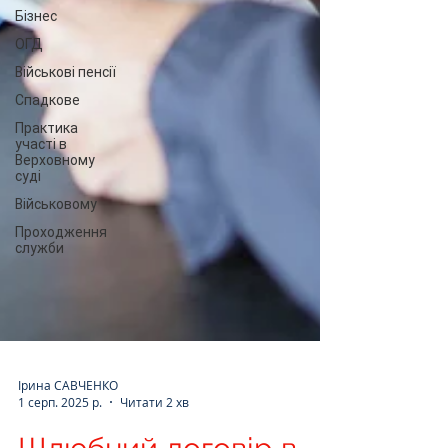
Бізнес
ОГД
Військові пенсії
Спадкове
Практика
участі в
Верховному
суді
Військовому
Проходження
служби
Ірина САВЧЕНКО
1 серп. 2025 р.
Читати 2 хв