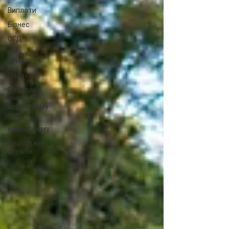
Виплати
Бізнес
ОГД
Військові
пенсії
Спадкове
Практика
участі в
Верховному
суді
Військовому
Проходження
служби