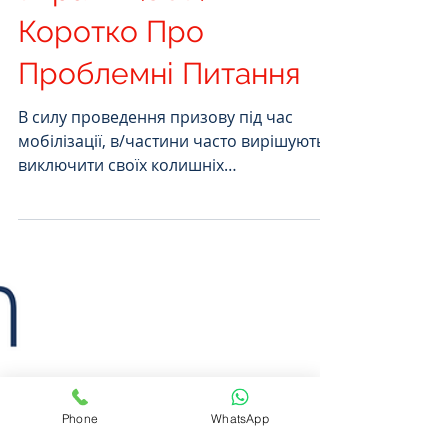
Збройних Силах
України (ЗСУ):
Коротко Про
Проблемні Питання
В силу проведення призову під час
мобілізації, в/частини часто вирішують
виключити своїх колишніх
військовослужбовців із житлового
обліку
Phone
WhatsApp