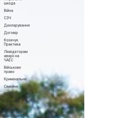
шкода
Війна
СЗЧ
Декларування
Договір
Козачук.
Практика
Ліквідаторам
аварії на
ЧАЕС
Військове
право
Кримінальне
Сімейне
ЄСПЛ
Цивільне
ДТП
Пенсійне