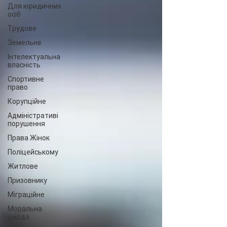
Для юридичних
осіб
Трудове
Земельне
Інтелектуальна
власність
Спортивне
право
Корупційне
Адміністративі
порушення
Права Жінок
Поліцейському
Житлове
Призовнику
Міграційне
Моральна
шкода