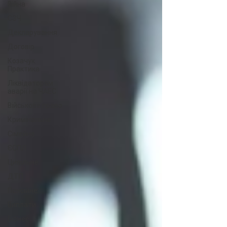
Війна
СЗЧ
Декларування
Договір
Козачук.
Практика
Ліквідаторам
аварії на ЧАЕС
Військове право
Кримінальне
Сімейне
ЄСПЛ
Цивільне
ДТП
Пенсійне
Виплати
Бізнес