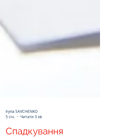
Iryna SAVCHENKO
5 січ.
Читати 3 хв