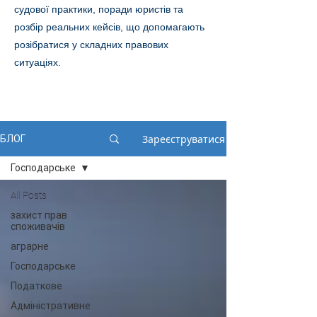
судової практики, поради юристів та
розбір реальних кейсів, що допомагають
розібратися у складних правових
ситуаціях.
Зареєструватися
БЛОГ
Господарське
All Posts
захист прав
споживачів
аграрне
Господарське
Податкове
Адміністративне