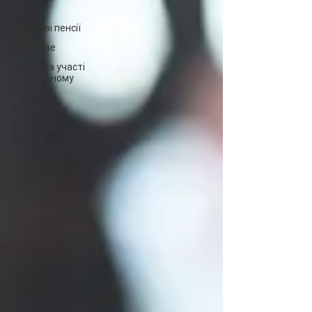
ОГД
Військові пенсії
Спадкове
Практика участі
в Верховному
суді
Військовому
Проходження
служби