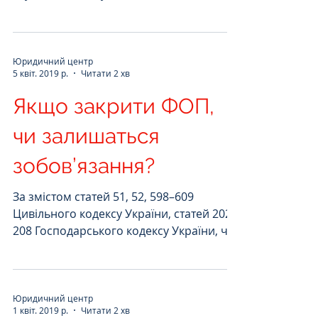
звернулося з позовом до Державної
служби інтелектуальної власності
України, Міністерства...
Юридичний центр
5 квіт. 2019 р.
Читати 2 хв
Якщо закрити ФОП,
чи залишаться
зобов’язання?
За змістом статей 51, 52, 598–609
Цивільного кодексу України, статей 202–
208 Господарського кодексу України, ч. 8
ст. 4 Закону України...