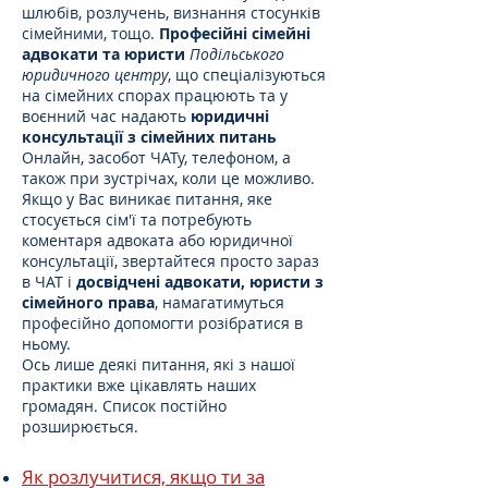
шлюбів, розлучень, визнання стосунків
сімейними, тощо.
Професійні сімейні
адвокати та юристи
Подільського
юридичного центру
, що спеціалізуються
на сімейних спорах працюють та у
воєнний час надають
юридичні
консультації з сімейних питань
Онлайн, засобот ЧАТу, телефоном, а
також при зустрічах, коли це можливо.
Якщо у Вас виникає питання, яке
стосується сім'ї та потребують
коментаря адвоката або юридичної
консультації, звертайтеся просто зараз
в ЧАТ і
досвідчені адвокати, юристи з
сімейного права
, намагатимуться
професійно допомогти розібратися в
ньому.
Ось лише деякі питання, які з нашої
практики вже цікавлять наших
громадян. Список постійно
розширюється.
Як розлучитися, якщо ти за