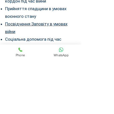
кордон під час війни
Прийняття спадщини в умовах
воєнного стану
Посвідчення Заповіту в умовах
війни
Соціальна допомога під час
воєнного стану, зокрема допомога
дітям, батьки яких ухиляються від
Phone
WhatsApp
сплати аліментів
ОГД 15 млн. гривень. Чи
підпадає смерть від
захворювання? Чи мають
право повнолітні діти?Жили
13 січ.
разом, але не були в шлюбі.
Як бути?
Заповіт за кордоном: як
оформити та чи визнають його