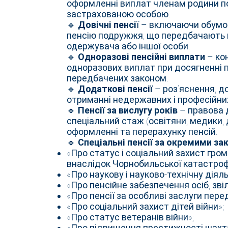
оформленні виплат членам родини п
застрахованою особою.
🔹
Довічні пенсі
ї – включаючи обумо
пенсію подружжя, що передбачають 
одержувача або іншої особи.
🔹
Одноразові пенсійні виплати
– ко
одноразових виплат при досягненні п
передбачених законом.
🔹
Додаткові пенсії
– роз’яснення, д
отриманні недержавних і професійних
🔹
Пенсії за вислугу років
– правова 
спеціальний стаж (освітяни, медики
оформленні та перерахунку пенсій.
🔹
Спеціальні пенсії за окремими за
«Про статус і соціальний захист гро
внаслідок Чорнобильської катастроф
«Про наукову і науково-технічну діяль
«Про пенсійне забезпечення осіб, зві
«Про пенсії за особливі заслуги пере
«Про соціальний захист дітей війни»;
«Про статус ветеранів війни»;
«Про підвищення престижності шахта