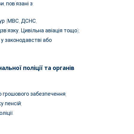
 пов’язані з:
ур (МВС, ДСНС,
'язку, Цивільна авіація тощо);
 у законодавстві або
нальної поліції та органів
 грошового забезпечення;
у пенсій;
ліції.