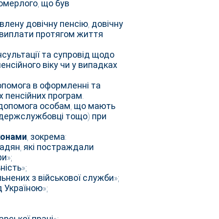
омерлого, що був
влену довічну пенсію, довічну
виплати протягом життя
нсультації та супровід щодо
енсійного віку чи у випадках
опомога в оформленні та
 пенсійних програм.
допомога особам, що мають
, держслужбовці тощо) при
конами
, зокрема:
мадян, які постраждали
и»;
ність»;
льнених з військової служби»;
д Україною»;
рської праці»;