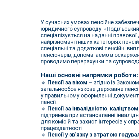
У сучасних умовах пенсійне забезпе
юридичного супроводу. «Подільськи
спеціалізується на наданні правово
найрізноманітніших категоріях пенсі
спеціальні та додаткові пенсійні ви
пенсіонерів, допомагаємо в оскаржен
проводимо перерахунки та супровод
Наші основні напрямки роботи:
🔹
Пенсії за віком
– згідно із Законом
загальнообов’язкове державне пенс
у правильному оформленні документі
пенсії.
🔹
Пенсії за інвалідністю, каліцтво
підтримка при встановленні інвалідно
для комісій та захист інтересів у спр
працездатності.
🔹
Пенсії у зв’язку з втратою годув