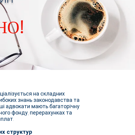
НО!
ціалізується на складних
либоких знань законодавства та
аші адвокати мають багаторічну
ного фонду, перерахунках та
иплат.
вих структур