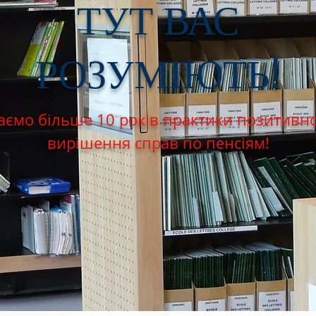
ТУТ ВАС
РОЗУМІЮТЬ!
ємо більше 10 років практики позитивн
вирішення справ по пенсіям!