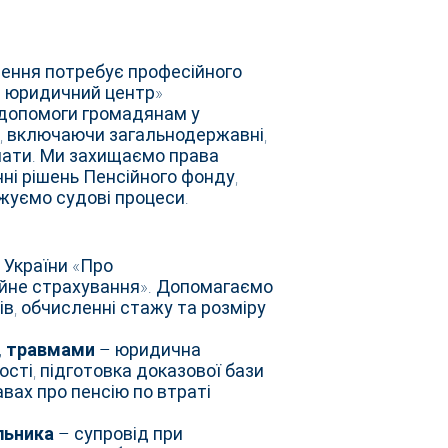
чення потребує професійного
й юридичний центр»
ї допомоги громадянам у
й, включаючи загальнодержавні,
плати. Ми захищаємо права
ні рішень Пенсійного фонду,
жуємо судові процеси.
 України «Про
ійне страхування». Допомагаємо
в, обчисленні стажу та розміру
м, травмами
– юридична
сті, підготовка доказової бази
авах про пенсію по втраті
альника
– супровід при