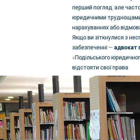
перший погляд, але часто
юридичними труднощами
нарахуваннях або відмова
Якщо ви зіткнулися з не
забезпеченні —
адвокат 
«Подільського юридично
відстояти свої права