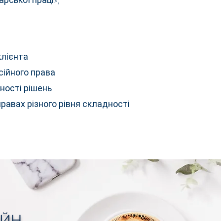
клієнта
сійного права
ності рішень
равах різного рівня складності
АЙН