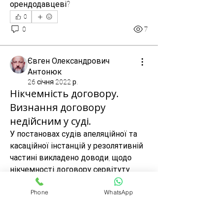
орендодавцеві?
0
0
7
Євген Олександрович
Антонюк
26 січня 2022 р.
Нікчемність договору.
Визнання договору
недійсним у суді.
У постановах судів апеляційної та 
касаційної інстанцій у резолятивній 
частині викладено доводи, щодо 
нікчемності договору сервітуту 
(жодна із сторін договору не мала 
Phone
WhatsApp
необхідного обсягу цивільної 
Про групу
дієздатності для укладання 
Форум для обговорення питань,
повязаних із використанням зем
...
договору). Це доведено. Але у 