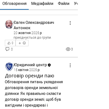
Обговорення
Медіафайли
Файли
Учасники
Євген Олександрович
Антонюк
20 жовтня 2025 р.
·
приєднується до групи.
0
0
3
Юридичний центр
15 квітня 2025 р.
Договір оренди паю
Обговорення питань укладення 
договорів оренди земельної 
ділянки. Як правильно скласти 
договір оренди землі, щоб був 
вигідним і орендареві і 