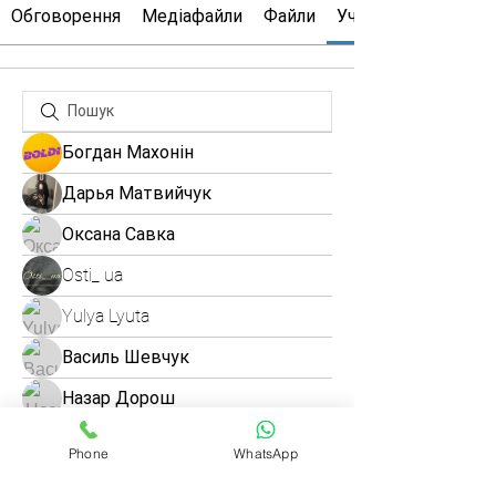
Обговорення
Медіафайли
Файли
Учасники
Богдан Махонін
Дарья Матвийчук
Оксана Савка
Osti_ ua
Yulya Lyuta
Василь Шевчук
Назар Дорош
Юридичний центр
Phone
WhatsApp
Denis