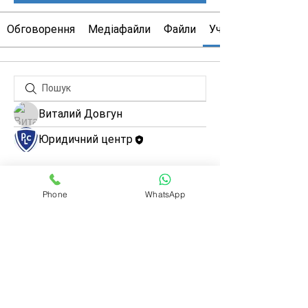
Обговорення
Медіафайли
Файли
Учасники
Виталий Довгун
Юридичний центр
Phone
WhatsApp