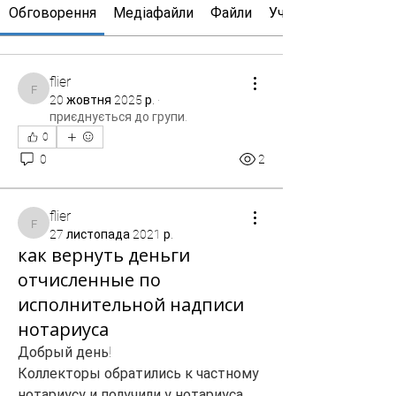
Обговорення
Медіафайли
Файли
Учасники
flier
flier
20 жовтня 2025 р.
·
приєднується до групи.
0
0
2
flier
flier
27 листопада 2021 р.
как вернуть деньги
отчисленные по
исполнительной надписи
нотариуса
Добрый день!
Коллекторы обратились к частному 
нотариусу и получили у нотариуса 