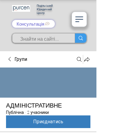
Подільський
Юридичний
Центр
Консультація
Групи
АДМІНІСТРАТИВНЕ
Публічна
·
2 учасники
Приєднатись