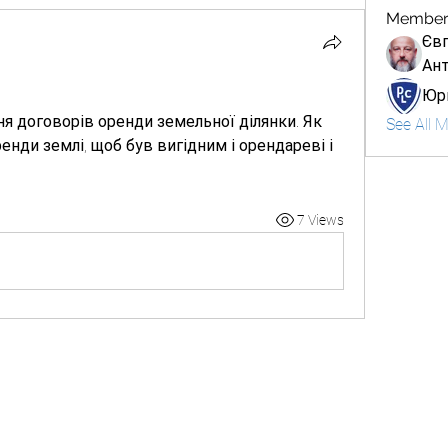
Member
Єв
Ан
Юр
я договорів оренди земельної ділянки. Як 
See All 
нди землі, щоб був вигідним і орендареві і 
7 Views