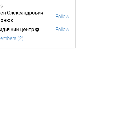
s
ген Олександрович
Follow
тонюк
идичний центр
Follow
Members (2)