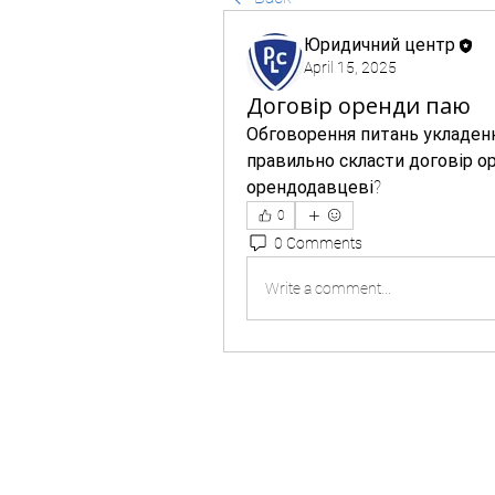
Юридичний центр
April 15, 2025
Договір оренди паю
Обговорення питань укладенн
правильно скласти договір оре
орендодавцеві?
0
0 Comments
Write a comment...