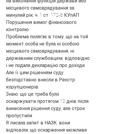
на виконання функцій держави або 
місцевого самоврядування за 
минулий рік, ч. 1 ст. 172-6 КУпАП 
Порушення вимог фінансового 
контролю.
Проблема полягає в тому, що на той 
момент особа не була ні особою 
місцевого самоврядування, ні 
державним службовцем, відповідно 
і не подала декларацію про доходи. 
Але її цим рішенням суду 
безпідставно внесли в Реєстр 
корупціонерів.
Знаю, що це треба було 
оскаржувати протягом 10 днів після 
винесення рішення суду, але строк 
пропустили.
Я писала запит в НАЗК, вони 
відповіли, що оскарження можливе 