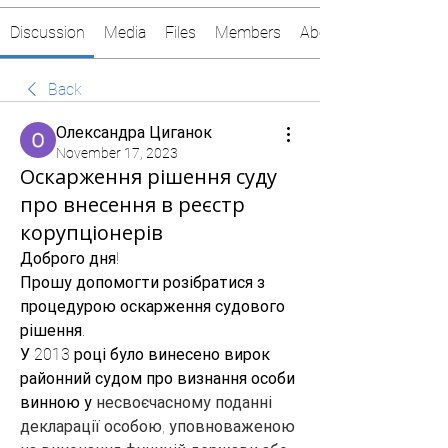
Discussion
Media
Files
Members
About
Back
Олександра Циганок
November 17, 2023
Оскарження рішення суду
про внесення в реєстр
корупціонерів
Доброго дня!
Прошу допомогти розібратися з 
процедурою оскарження судового 
рішення.
У 2013 році було винесено вирок 
районний судом про визнання особи 
винною у 
несвоєчасному поданні 
декларації особою, уповноваженою 