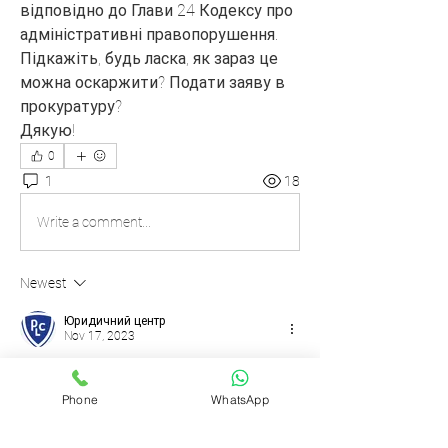
відповідно до Глави 24 Кодексу про 
адміністративні правопорушення.
Підкажіть, будь ласка, як зараз це 
можна оскаржити? Подати заяву в 
прокуратуру?
Дякую!
0
1
18
Write a comment...
Newest
Юридичний центр
Nov 17, 2023
Доброго дня! Необхідно подавати 
апеляцію. Для цього потрібно знайти 
Phone
WhatsApp
шляхи поновити стро апеляційного 
оскарження. Звертайтеся 