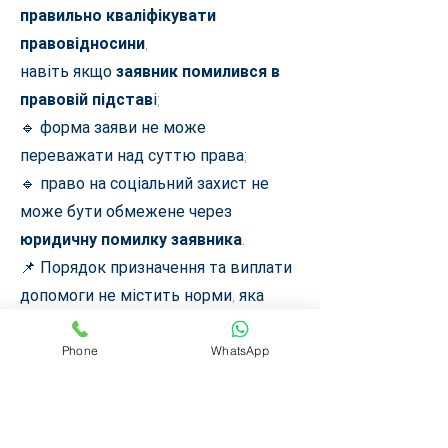
правильно кваліфікувати
правовідносини
,
навіть якщо
заявник помилився в
правовій підстав
і;
🔹 форма заяви не може
переважати над суттю права;
🔹 право на соціальний захист не
може бути обмежене через
юридичну помилку заявника
.
📌 Порядок призначення та виплати
допомоги не містить норми, яка
дозволяє
відмовляти виключно
через помилкове посилання на
Phone
WhatsApp
постанову КМУ.