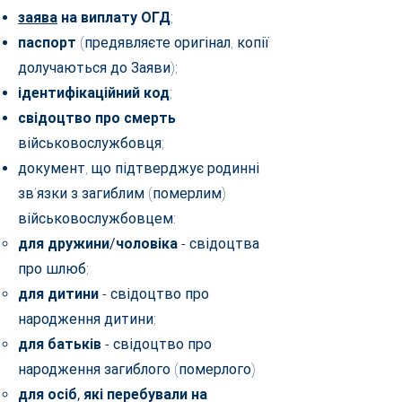
заява
на виплату ОГД
;
паспорт
(предявляєте оригінал, копії
долучаються до Заяви);
ідентифікаційний код
;
свідоцтво про смерть
військовослужбовця;
документ, що підтверджує родинні
зв’язки з загиблим (померлим)
військовослужбовцем:
для дружини/чоловіка
- свідоцтва
про шлюб;
для дитини
- свідоцтво про
народження дитини;
для батьків
- свідоцтво про
народження загиблого (померлого)
для осіб, які перебували на