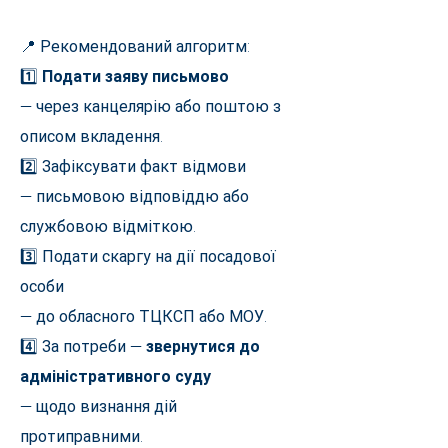
📍 Рекомендований алгоритм:
1️⃣
Подати заяву письмово
— через канцелярію або поштою з
описом вкладення.
2️⃣ Зафіксувати факт відмови
— письмовою відповіддю або
службовою відміткою.
3️⃣ Подати скаргу на дії посадової
особи
— до обласного ТЦКСП або МОУ.
4️⃣ За потреби —
звернутися до
адміністративного суду
— щодо визнання дій
протиправними.