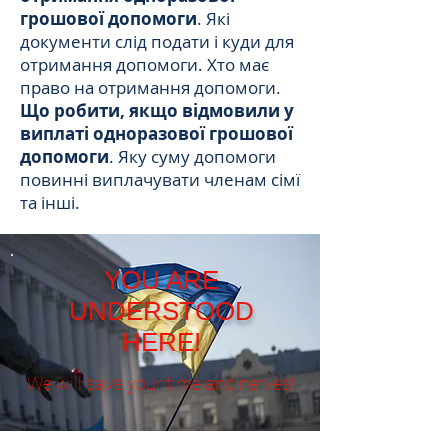
грошової допомоги
. Які
документи слід подати і куди для
отримання допомоги. Хто має
право на отримання допомоги.
Що робити, якщо відмовили у
виплаті одноразової грошової
допомоги
. Яку суму допомоги
повинні виплачувати членам сімї
та інші.
YOU ARE
UNDERSTOOD
HERE!
We will save your time and nerves!