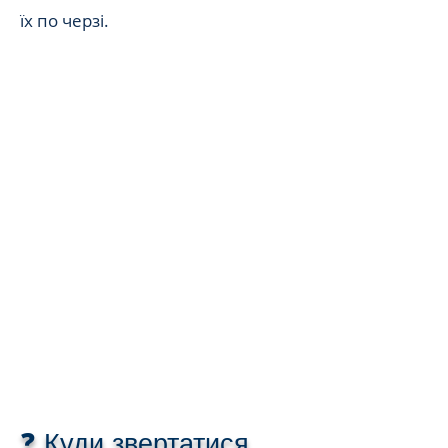
їх по черзі.
❓ Куди звертатися