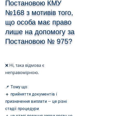
Постановою КМУ
№168 з мотивів того,
що особа має право
лише на допомогу за
Постановою № 975?
❌ Ні, така відмова є
неправомірною.
📌 Тому що:
🔹 прийняття документів і
призначення виплати — це різні
стадії процедури;
🔹 на етапі подання заяви орган не