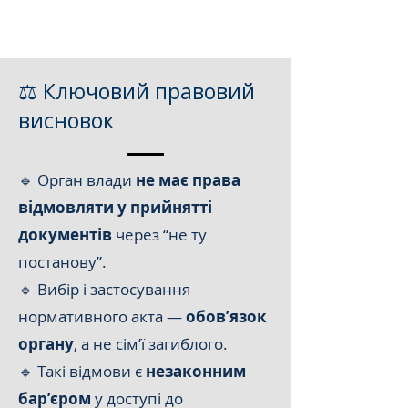
⚖️ Ключовий правовий
висновок
🔹 Орган влади
не має права
відмовляти у прийнятті
документів
через “не ту
постанову”.
🔹 Вибір і застосування
нормативного акта —
обов’язок
органу
, а не сім’ї загиблого.
🔹 Такі відмови є
незаконним
бар’єром
у доступі до