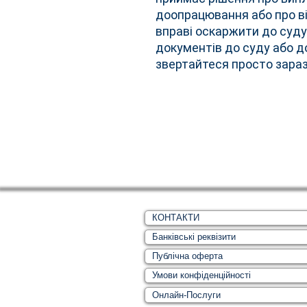
доопрацювання або про ві
вправі оскаржити до суду
документів до суду або д
звертайтеся просто зараз
КОНТАКТИ
Банківські реквізити
Публічна оферта
Умови конфіденційності
Онлайн-Послуги