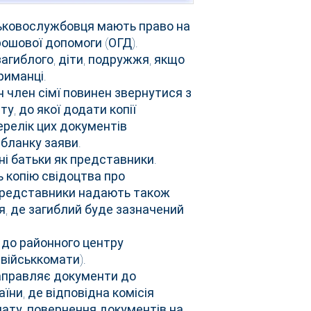
ськовослужбовця мають право на
ошової допомоги (ОГД).
загиблого, діти, подружжя, якщо
риманці.
член сімї повинен звернутися з
у, до якої додати копії
ерелік цих документів
бланку заяви.
ні батьки як представники.
 копію свідоцтва про
 представники надають також
, де загиблий буде зазначений
 до районного центру
військкомати).
аправляє документи до
їни, де відповідна комісія
ату, повернення документів на