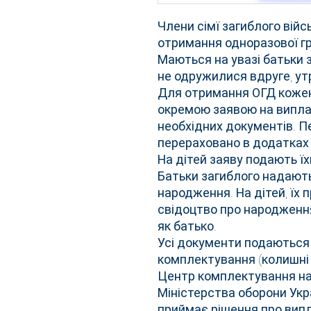
Члени сімї загиблого вій
отримання одноразової гр
Маються на увазі батьки 
не одружилися вдруге, ут
Для отримання ОГД кожен 
окремою заявою на виплат
необхідних документів. П
перераховано в додатках 
На дітей заяву подають їх
Батьки загиблого надають
народження. На дітей, їх
свідоцтво про народження
як батько.
Усі документи подаються
комплектування (колишні 
Центр комплектування н
Міністерства оборони Укра
приймає рішення про випл