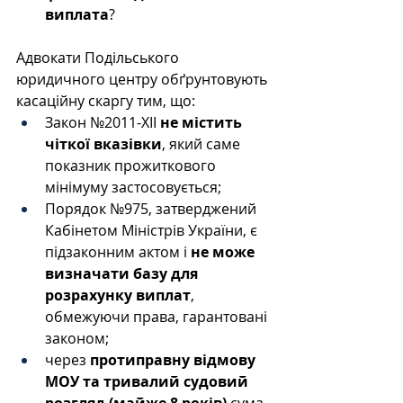
виплата
?
Адвокати Подільського 
юридичного центру обґрунтовують 
касаційну скаргу тим, що:
Закон №2011-XII 
не містить 
чіткої вказівки
, який саме 
показник прожиткового 
мінімуму застосовується;
Порядок №975, затверджений 
Кабінетом Міністрів України, є 
підзаконним актом і 
не може 
визначати базу для 
розрахунку виплат
, 
обмежуючи права, гарантовані 
законом;
через 
протиправну відмову 
МОУ та тривалий судовий 