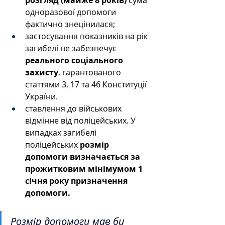
розгляд (майже 8 років)
 сума 
одноразової допомоги 
фактично знецінилася;
застосування показників на рік 
загибелі не забезпечує 
реального соціального 
захисту
, гарантованого 
статтями 3, 17 та 46 Конституції 
України.
ставлення до військових 
відмінне від поліцейських. У 
випадках загибелі 
поліцейських 
розмір 
допомоги визначається за 
прожитковим мінімумом 1 
січня року призначення 
допомоги.
Розмір допомоги мав би 