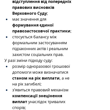
відступлення від попередніх 
правових висновків 
Верховного Суду
;
має значення для 
формування єдиної 
правозастосовчої практики
;
стосується балансу між 
формальним застосуванням 
підзаконних актів і реальним 
захистом соціальних прав.
У разі зміни підходу суду:
розмір одноразової грошової 
допомоги може визначатися 
станом на рік виплати
, а не 
на рік загибелі;
з’явиться правовий механізм 
компенсації знецінення 
виплат
 унаслідок тривалих 
спорів;