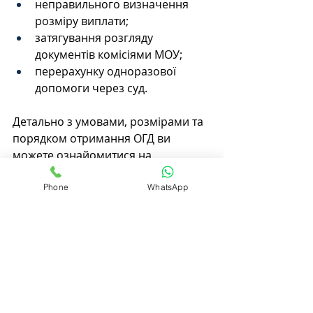
неправильного визначення 
розміру виплати;
затягування розгляду 
документів комісіями МОУ;
перерахунку одноразової 
допомоги через суд.
Детально з умовами, розмірами та 
порядком отримання ОГД ви 
можете ознайомитися на 
спеціалізованій сторінці:👉 
Одноразова грошова допомога 
Phone
WhatsApp
родині загиблого 
військовослужбовця
https://
www.p
urcen.ua/огд-родині-загиблого
Висновок