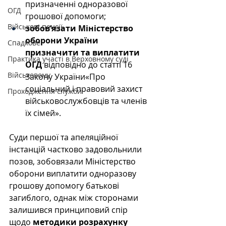
призначенні одноразової 
ОГД
грошової допомоги;
Військові пенсії
зобов’язати Міністерство 
оборони України 
Спадкове
призначити та виплатити 
Практика участі в Верховному суді
ОГД
 відповідно до статті 16 
Військовому
Закону України«Про 
соціальний і правовий захист 
Проходження служби
військовослужбовців та членів 
їх сімей».
Суди першої та апеляційної 
інстанцій частково задовольнили 
позов, зобовязали Міністерство 
оборони виплатити одноразову 
грошову допомогу батькові 
загиблого, однак між сторонами 
залишився принциповий спір 
щодо 
методики розрахунку 