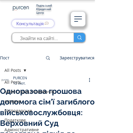
Подільський
Юридичний
Центр
Консультація
Пост
Зареєструватися
All Posts
PURCEN
All Posts
12 лют.
Одноразова грошова
захист прав споживачів
допомога сім’ї загиблого
аграрне
Господарське
військовослужбовця:
Податкове
Верховний Суд
Адміністративне