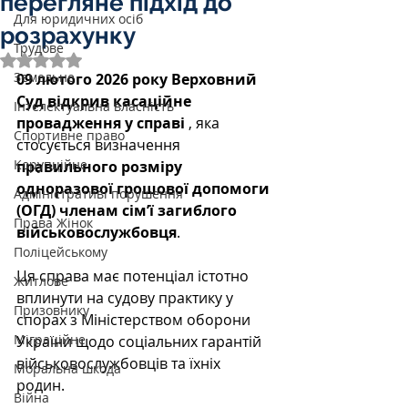
перегляне підхід до
Для юридичних осіб
розрахунку
Трудове
Оцінка: NaN з 5 зірок.
Земельне
09 лютого 2026 року Верховний 
Суд відкрив касаційне 
Інтелектуальна власність
провадження у справі 
, яка 
Спортивне право
стосується визначення 
Корупційне
правильного розміру 
одноразової грошової допомоги 
Адміністративі порушення
(ОГД) членам сім’ї загиблого 
Права Жінок
військовослужбовця
.
Поліцейському
Ця справа має потенціал істотно 
Житлове
вплинути на судову практику у 
Призовнику
спорах з Міністерством оборони 
Міграційне
України щодо соціальних гарантій 
військовослужбовців та їхніх 
Моральна шкода
родин. 
Війна