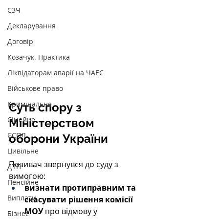
СЗЧ
Декларування
Договір
Козачук. Практика
Ліквідаторам аварії на ЧАЕС
Військове право
Кримінальне
Суть спору з 
Сімейне
Міністерством 
ЄСПЛ
оборони України
Цивільне
Позивач звернувся до суду з 
ДТП
вимогою:
Пенсійне
визнати протиправним та 
Виплати
скасувати рішення комісії 
МОУ
 про відмову у 
Бізнес