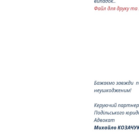
випадок.. 
Файл для друку т
Бажаємо завжди  
неушкодженим!
Керуючий партнер
Подільського юри
Адвокат
Михайло КОЗАЧУ