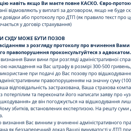
цію навіть якщо Ви маєте повне КАСКО. Євро-проток
анії відмовляють у виплаті за договором, якщо не буде с
 довідки або протоколу про ДТП (як правило текст про ц
ається у договір страхування) 
И СУДУ МОЖЕ БУТИ ПОЗОВ
асіданням з розгляду протоколу про вчинення Вами 
го правопорушення проконсультуйтеся з адвокатом
визнання Вами вини при розгляді адміністративної спра
бою накладення на Вас штрафу в розмірі 300-500 гривень, 
икористане при подачі до Вас позову про відшкодування 
дміністративним правопорушенням на значну суму (100-5
аша відповідальність застрахована, Ваша страхова компа
 з потерпілим та переконати його написати заяву про «у
дшкодування» де він погоджується на відшкодування лиш
ому збитків, встановлених експертизою. На решту суми 
.  
 визнання Вас винним у вчиненні адміністративного п
ана як беззаперечний доказ Вашої винуватості у ДТП при