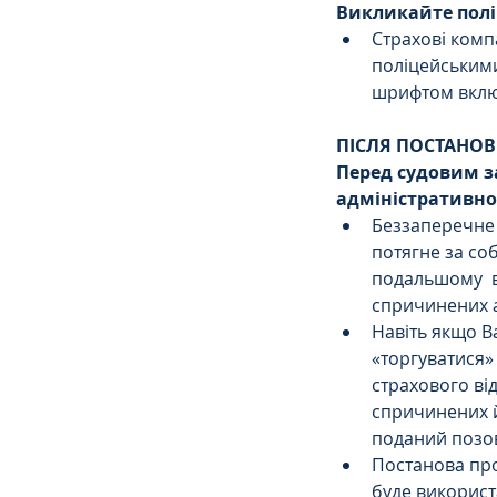
Викликайте полі
Страхові комп
поліцейськими
шрифтом включ
ПІСЛЯ ПОСТАНОВ
Перед судовим з
адміністративно
Беззаперечне 
потягне за со
подальшому  в
спричинених а
Навіть якщо В
«торгуватися»
страхового ві
спричинених й
поданий позов
Постанова про
буде використ