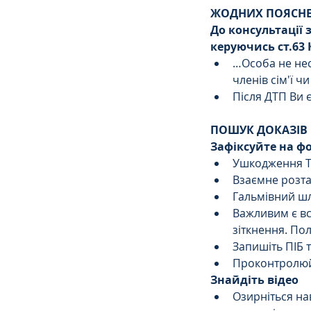
ЖОДНИХ ПОЯСН
До консультації 
Сімейне
ЄСПЛ
керуючись ст.63 
…Особа не нес
членів сім'ї ч
Після ДТП Ви 
ПОШУК ДОКАЗІВ
Зафіксуйте на фо
Ушкодження Т
Взаємне розта
Гальмівний шл
Важливим є вс
зіткнення. Пол
Запишіть ПІБ та
Проконтролюйт
Знайдіть відео
Озирніться на