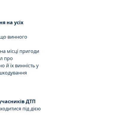
 на усіх 
кщо винного 
на місці пригоди 
л про 
 й їх винність у 
дшкодування 
 учасників ДТП
ходитися під дією 