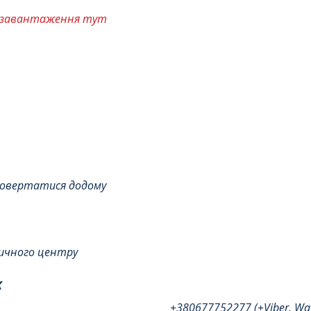
а завантаження тут
повертатися додому 
дичного центру
К
+380677752277 (+Viber, Wat