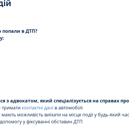
дій
Інтелектуальна власність
5 зірок.
орупційне
Адміністративі порушення
 попали в ДТП?
у:
ейському
Житлове
Призовнику
на шкода
Війна
СЗЧ
овір
Козачук. Практика
ся з адвокатом, який спеціалізується на справах про
 тримати 
контактні дані
 в автомобілі  
і мають можливість виїхати на місце події у будь-який час
 допомогу у фіксуванні обставин ДТП 
а ЧАЕС
Військове право
Кримінальне