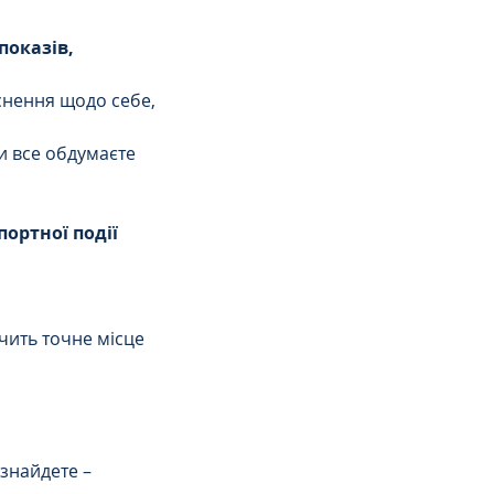
показів, 
снення щодо себе, 
и все обдумаєте 
ортної події
чить точне місце 
знайдете – 