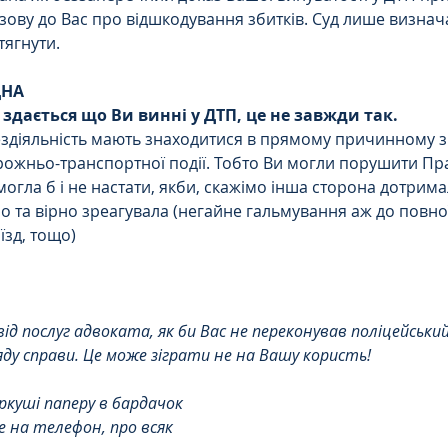
зову до Вас про відшкодування збитків. Суд лише визнач
тягнути. 
ДНА
здається що Ви винні у ДТП, це не завжди так.
бездіяльність мають знаходитися в прямому причинному зв'
ожньо-транспортної події. Тобто Ви могли порушити П
могла б і не настати, якби, скажімо інша сторона дотрим
о та вірно зреагувала (негайне гальмування аж до повної
зд, тощо) 
ід послуг адвоката, як би Вас не переконував поліцейський н
ляду справи. Це може зіграти не на Вашу користь!
ркуші паперу в бардачок 
на телефон, про всяк 