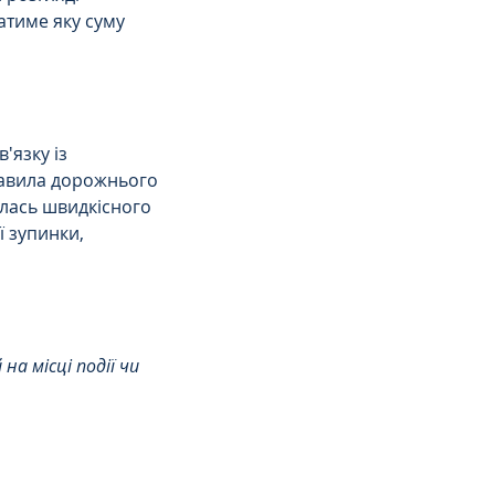
атиме яку суму 
язку із 
равила дорожнього 
алась швидкісного 
 зупинки, 
а місці події чи 