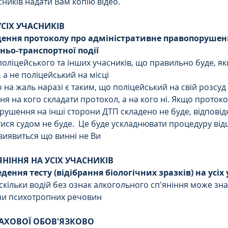
ників надати Вам копію відео. 
СІХ УЧАСНИКІВ
ення протоколу про адміністративне правопорушення
ньо-транспортної події
оліцейського та інших учасників, що правильно буде, я
 а не поліцейський на місці  
 на жаль наразі є таким, що поліцейський на свій розсуд 
ня на кого складати протокол, а на кого ні. Якщо протоко
ушення на інші сторони ДТП складено не буде, відповідно
ися судом не буде.  Це буде ускладнювати процедуру ві
 виявиться що винні не Ви 
'ЯНІННЯ НА УСІХ УЧАСНИКІВ
ення тесту (відібрання біологічних зразків) на усіх
скільки водій без ознак алкогольного сп'яніння може зна
чи психотропних речовин 
РАХОВОЇ ОБОВ'ЯЗКОВО