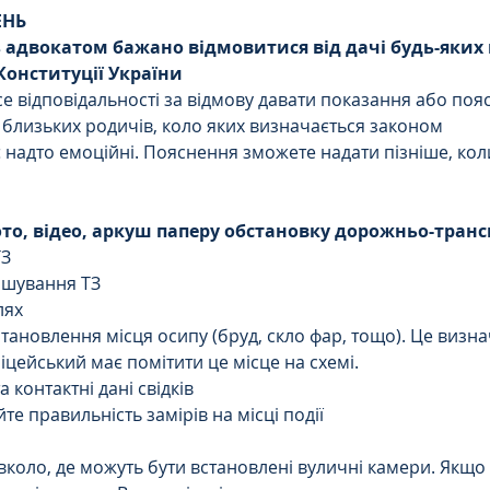
ЕНЬ
з адвокатом бажано відмовитися від дачі будь-яких 
Цивільне
ДТП
Конституції України
е відповідальності за відмову давати показання або поя
и близьких родичів, коло яких визначається законом  
є надто емоційні. Пояснення зможете надати пізніше, кол
то, відео, аркуш паперу обстановку дорожньо-трансп
З  
шування ТЗ  
ях  
тановлення місця осипу (бруд, скло фар, тощо). Це визна
іцейський має помітити це місце на схемі.  
 контактні дані свідків  
е правильність замірів на місці події 
вколо, де можуть бути встановлені вуличні камери. Якщо 