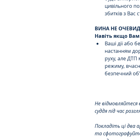
цивільного по
збитків з Вас с
ВИНА НЕ ОЧЕВИ
Навіть якщо Вам 
Ваші дії або 
настанням дор
руху, але ДТП 
режиму, вчасн
безпечний об'ї
Не відмовляйтеся в
суддя під час розг
Покладіть ці два а
та сфотографуйте 