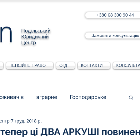
+380 68 300 90 44
Подільський
Замовити консультацію
Юридичний
Центр
ПЕНСІЙНЕ ПРАВО
ОГД
КОНТАКТИ
КОНСУЛЬТА
поживачів
аграрне
Господарське
ентр
7 груд. 2018 р.
стративне
Для юридичних осіб
дтепер ці ДВА АРКУШІ повине