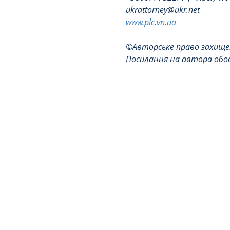
ukrattorney@ukr.net
www.plc.vn.ua
©Авторське право захищен
Посилання на автора обов