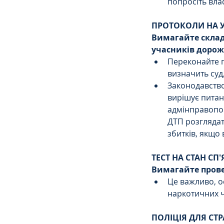
попросіть влас
ПРОТОКОЛИ НА У
Вимагайте склад
учасників дорож
Переконайте п
визначить суд,
Законодавство
вирішує питан
адмінправопор
ДТП розглядат
збитків, якщо
ТЕСТ НА СТАН СП
Вимагайте провед
Це важливо, о
наркотичних 
ПОЛІЦІЯ ДЛЯ СТ