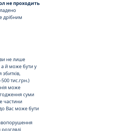
ол не проходить
кладено 
е дрібним 
.
ви не лише 
а й може бути у 
збитків, 
00 тис.грн.)  
нія може 
згодження суми 
е частини 
до Вас може бути 
равопорушення 
 розгляді 