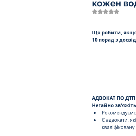
кожен во
Трудове
Земельне
Оцінка: NaN з 
Спортивне право
К
Що робити, якщо
10 порад з досвід
Права Жінок
Поліц
Міграційне
Мораль
АДВОКАТ ПО ДТП
Декларування
Дог
Негайно зв'яжіть
Рекомендуємо
Є адвокати, як
кваліфіковану
Ліквідаторам аварії н