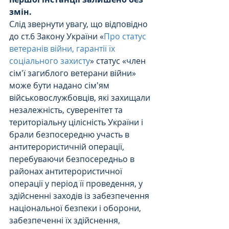
змін.
Слід звернути увагу, що відповідно 
до ст.6 Закону України «
Про статус 
ветеранів війни, гарантії їх 
соціального захисту
» статус «член 
сім'ї загиблого ветерани війни»  
може бути надано сім'ям 
військовослужбовців, які захищали 
незалежність, суверенітет та 
територіальну цілісність України і 
брали безпосередню участь в 
антитерористичній операції, 
перебуваючи безпосередньо в 
районах антитерористичної 
операції у період її проведення, у 
здійсненні заходів із забезпечення 
національної безпеки і оборони, 
забезпеченні їх здійснення, 