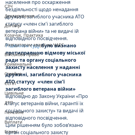
населення про оскарження 
СЗЧ
бездіяльності щодо ненадання 
Декларування
дружині, загиблого учасника АТО 
статусу «член сім'ї загиблого 
Договір
ветерана війни» та не видачі їй 
Козачук. Практика
відповідного посвідчення.
Ліквідаторам аварії на ЧАЕС
Рішенням суду
було визнано 
протиправною відмову міської 
Військове право
ради та органу соціального 
Кримінальне
захисту населення  у наданні 
Сімейне
дружині, загиблого учасника 
АТО статусу  «член сім'ї 
ЄСПЛ
загиблого ветерана війни»
Цивільне
відповідно до Закону України «Про 
ДТП
статус ветеранів війни, гарантії їх 
соціального захисту» та видачі їй 
Пенсійне
відповідного посвідчення.
Виплати
Цим рішенням було зобов’язано 
Бізнес
орган соціального захисту 