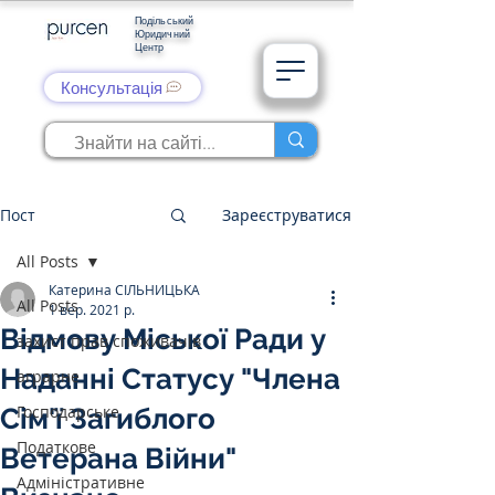
Подільський
Юридичний
Центр
Консультація
Пост
Зареєструватися
All Posts
Катерина СІЛЬНИЦЬКА
All Posts
1 вер. 2021 р.
Відмову Міської Ради у
захист прав споживачів
Наданні Статусу "Члена
аграрне
Господарське
Сім'ї Загиблого
Податкове
Ветерана Війни"
Адміністративне