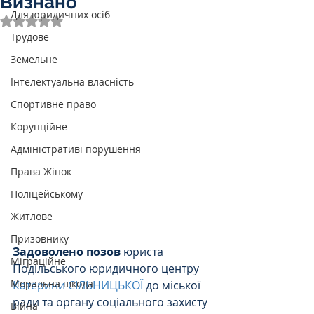
Визнано
Для юридичних осіб
Оцінка: NaN з 5 зірок.
Трудове
Земельне
Інтелектуальна власність
Спортивне право
Корупційне
Адміністративі порушення
Права Жінок
Поліцейському
Житлове
Призовнику
Задоволено позов
 юриста 
Міграційне
Подільського юридичного центру 
Моральна шкода
Катерини СІЛЬНИЦЬКОЇ 
до міської 
ради та органу соціального захисту 
Війна