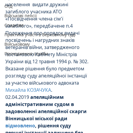
населення  видати дружині 
ОГД
загиблого учасника АТО 
Військові пенсії
«Посвідчення члена сім'ї 
Спадкове
загиблого», передбачене п.4 
Положення про порядок видачі 
Практика участі в Верховному суді
посвідчень і нагрудних знаків 
Військовому
ветеранів війни, затвердженого  
Проходження служби
постановою Кабінету Міністрів 
України від 12 травня 1994 р. № 302.
Вказане рішення було предметом 
розгляду суду апеляційної інстанції 
за участю військового адвоката 
Михайла КОЗАЧУКА
.
02.04.2019 
апеляційним 
адміністративним судом в 
задоволенні апеляційної скарги 
Вінницької міської ради 
відмовлено
, рішення суду 
першої інстанції залишено без 